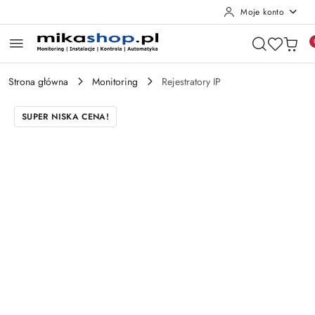
Moje konto
Przejdź do treści głównej
Przejdź do wyszukiwarki
Przejdź do moje konto
Przejdź do menu głównego
Przejdź do opisu produktu
Przejdź do stopki
Strona główna
Monitoring
Rejestratory IP
SUPER NISKA CENA!