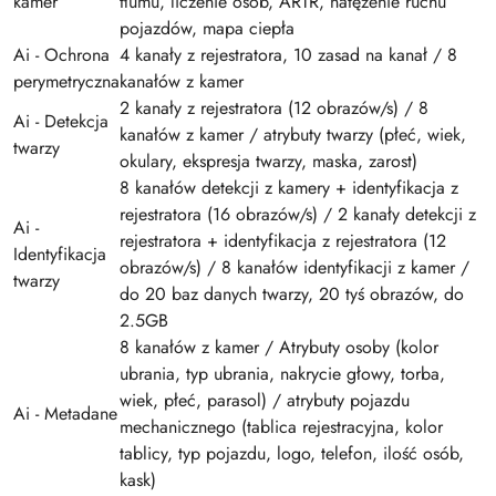
kamer
tłumu, liczenie osób, ARTR, natężenie ruchu
pojazdów, mapa ciepła
Ai - Ochrona
4 kanały z rejestratora, 10 zasad na kanał / 8
perymetryczna
kanałów z kamer
2 kanały z rejestratora (12 obrazów/s) / 8
Ai - Detekcja
kanałów z kamer / atrybuty twarzy (płeć, wiek,
twarzy
okulary, ekspresja twarzy, maska, zarost)
8 kanałów detekcji z kamery + identyfikacja z
rejestratora (16 obrazów/s) / 2 kanały detekcji z
Ai -
rejestratora + identyfikacja z rejestratora (12
Identyfikacja
obrazów/s) / 8 kanałów identyfikacji z kamer /
twarzy
do 20 baz danych twarzy, 20 tyś obrazów, do
2.5GB
8 kanałów z kamer / Atrybuty osoby (kolor
ubrania, typ ubrania, nakrycie głowy, torba,
wiek, płeć, parasol) / atrybuty pojazdu
Ai - Metadane
mechanicznego (tablica rejestracyjna, kolor
tablicy, typ pojazdu, logo, telefon, ilość osób,
kask)