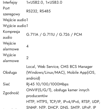
Interfejsy
1×USB2.0, 1×USB3.0
Port
RS232, RS485
szeregowy
Wejście audio
1
Wyjście audio
1
Kompresja
G.711A / G.711U / G.726 / PCM
audio
Wejście
4
alarmowe
Wyjście
2
alarmowe
Local, Web Service, CMS BCS Manager
Obsługa
(Windows/Linux/MAC), Mobile App(iOS,
android)
Sieć
RJ-45 10/100/1000Mbps
ONVIF(S/G/T), obsługa kamer innych
Zgodność
producentów
HTTP, HTTPS, TCP/IP, IPv4/IPv6, RTSP, UDP,
SNMP, NTP, DHCP, DNS, SMTP, UPnP, IP