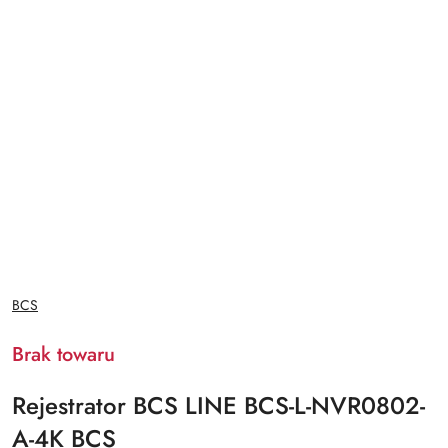
NAZWA
BCS
PRODUCENTA:
Brak towaru
Rejestrator BCS LINE BCS-L-NVR0802-
A-4K BCS