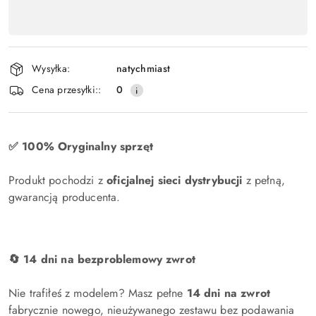
płatność
i
dostawa
Wysyłka:
natychmiast
Cena przesyłki::
0
✅ 100% Oryginalny sprzęt
Produkt pochodzi z
oficjalnej sieci dystrybucji
z pełną,
gwarancją producenta.
🔄 14 dni na bezproblemowy zwrot
Nie trafiłeś z modelem? Masz pełne
14 dni na zwrot
fabrycznie nowego, nieużywanego zestawu bez podawania