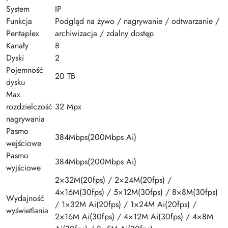
System
IP
Funkcja
Podgląd na żywo / nagrywanie / odtwarzanie /
Pentaplex
archiwizacja / zdalny dostęp
Kanały
8
Dyski
2
Pojemność
20 TB
dysku
Max
rozdzielczość
32 Mpx
nagrywania
Pasmo
384Mbps(200Mbps Ai)
wejściowe
Pasmo
384Mbps(200Mbps Ai)
wyjściowe
2×32M(20fps) / 2×24M(20fps) /
4×16M(30fps) / 5×12M(30fps) / 8×8M(30fps)
Wydajność
/ 1×32M Ai(20fps) / 1×24M Ai(20fps) /
wyświetlania
2×16M Ai(30fps) / 4×12M Ai(30fps) / 4×8M