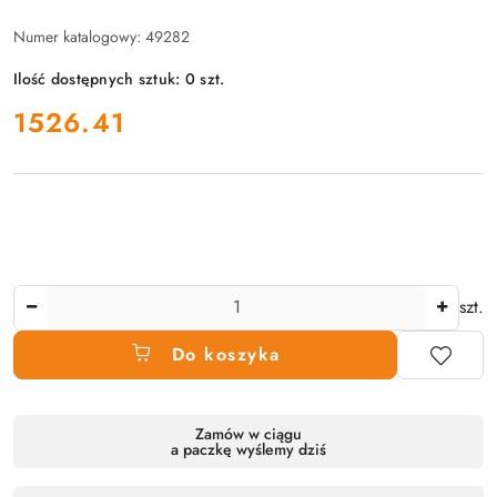
Numer katalogowy:
49282
Ilość dostępnych sztuk:
0
szt.
cena:
1526.41
Ilość
szt.
Do koszyka
Dostępność
Zamów w ciągu
a paczkę wyślemy dziś
produktu
,