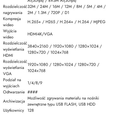
Ai(30fps) / 8×5M Ai(30fps)
Rozdzielczość
32M / 24M / 16M / 12M / 8M / 5M / 4M /
nagrywania
2M / 1.3M / 720P / D1
Kompresja
H.265+ / H265 / H.264+ / H.264 / MJPEG
wideo
Wyjścia
HDMI4K/VGA
wideo
Rozdzielczość
3840×2160 / 1920×1080 / 1280×1024 /
wyświetlania
1280×720 / 1024×768
HDMI
Rozdzielczość
1920×1080 / 1280×1024 / 1280×720 /
wyświetlania
1024×768
VGA
Podział na
1/4/8/9
wyjściach
Odtwarzanie
####
Możliwość zgrywania materiału na nośniki
Archiwizacja
zewnętrzne typu USB FLASH, USB HDD
Użytkownicy
128