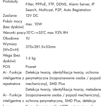
Protokoły
Filter, PPPoE, FTP, DDNS, Alarm Server, IP
Search, Multicast, P2P, Auto Registration
Zasilanie
12V DC
Pobór mocy
max. 10W
(bez dysków)
Warunki pracy
-10°C~+55°C max 93% RH
Obudowa
1U
Wymiary
375×281.5×53mm
(W×D×H)
Waga (bez
1.6 kg
dysków)
POS
Posnet
Ai - Funkcje
Detekcja twarzy, identyfikacja twarzy, ochrona
inteligentne z
perymetryczna (rozpoznawanie osoba / pojazd
rejestratora
mechaniczny), SMD Plus
Detekcja twarzy, identyfikacja twarzy, metadane
Ai - Funkcje
(rozpoznawanie osoba / pojazd mechaniczny),
inteligentne z
ochrona perymetryczna, SMD Plus, detekcja