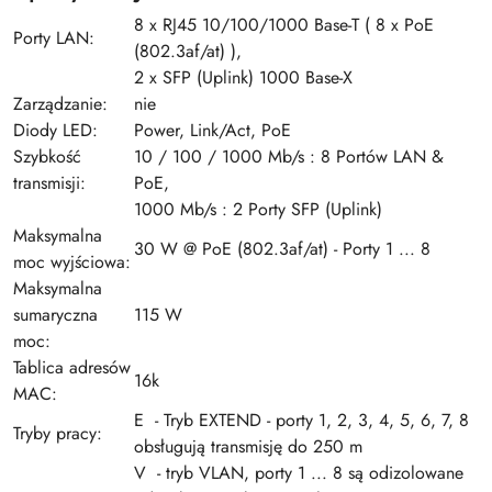
8 x RJ45 10/100/1000 Base-T ( 8 x PoE
Porty LAN:
(802.3af/at) ),
2 x SFP (Uplink) 1000 Base-X
Zarządzanie:
nie
Diody LED:
Power, Link/Act, PoE
Szybkość
10 / 100 / 1000 Mb/s : 8 Portów LAN &
transmisji:
PoE,
1000 Mb/s : 2 Porty SFP (Uplink)
Maksymalna
30 W @ PoE (802.3af/at) - Porty 1 ... 8
moc wyjściowa:
Maksymalna
sumaryczna
115 W
moc:
Tablica adresów
16k
MAC:
E - Tryb EXTEND - porty 1, 2, 3, 4, 5, 6, 7, 8
Tryby pracy:
obsługują transmisję do 250 m
V - tryb VLAN, porty 1 ... 8 są odizolowane