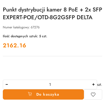
Punkt dystrybucji kamer 8 PoE + 2x SFP
EXPERT-POE/OTD-8G2GSFP DELTA
Numer katalogowy:
67276
Ilość dostępnych sztuk:
5
szt.
cena:
2162.16
Ilość
szt.
Do koszyka