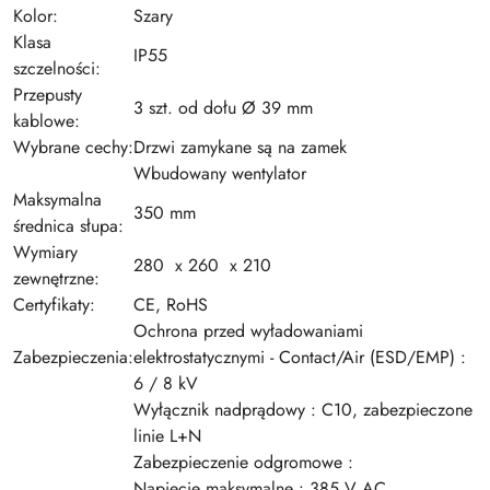
Kolor:
Szary
Klasa
IP55
szczelności:
Przepusty
3 szt. od dołu Ø 39 mm
kablowe:
Wybrane cechy:
Drzwi zamykane są na zamek
Wbudowany wentylator
Maksymalna
350 mm
średnica słupa:
Wymiary
280 x 260 x 210
zewnętrzne:
Certyfikaty:
CE, RoHS
Ochrona przed wyładowaniami
Zabezpieczenia:
elektrostatycznymi - Contact/Air (ESD/EMP) :
6 / 8 kV
Wyłącznik nadprądowy : C10, zabezpieczone
linie L+N
Zabezpieczenie odgromowe :
Napięcie maksymalne : 385 V AC