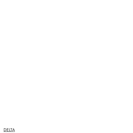
NAZWA
DELTA
PRODUCENTA: