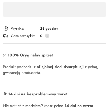
Dostępność
produktu
,
płatność
Wysyłka:
24 godziny
i
Cena przesyłki::
0
dostawa
✅ 100% Oryginalny sprzęt
Produkt pochodzi z
oficjalnej sieci dystrybucji
z pełną,
gwarancją producenta.
🔄 14 dni na bezproblemowy zwrot
Nie trafiłeś z modelem? Masz pełne
14 dni na zwrot