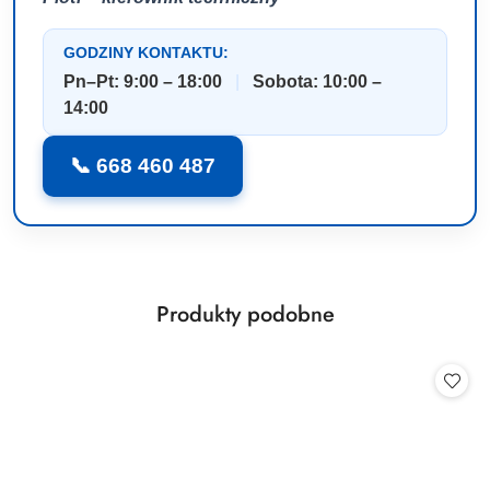
GODZINY KONTAKTU:
Pn–Pt: 9:00 – 18:00
|
Sobota: 10:00 –
14:00
📞 668 460 487
Produkty
Produkty podobne
Pomiń karuzelę produktów
o
statusie: