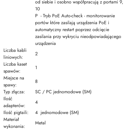
od siebie i osobno współpracują z portami 9,
10
P - Tryb PoE Auto-check - monitorowanie
portów które zasilają urządzenia PoE i
automatyczny restart poprzez odcięcie
zasilania przy wykryciu nieodpowiadającego
urządzenia
Liczba kabli
2
liniowych:
Liczba kaset
1
spawów:
Miejsce na
8
spawy:
Typ złącza:
SC / PC jednomodowe (SM)
Ilość
4
adapterów:
Ilość pigtaili:
4 jednomodowe (SM)
Materiał
Metal
wykonania: