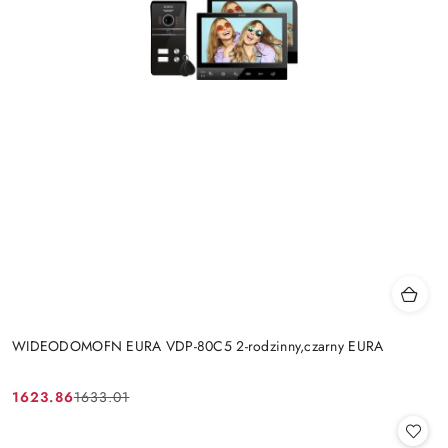
WIDEODOMOFN EURA VDP-80C5 2-rodzinny,czarny EURA
1623.86
1633.01
Cena
Cena
promocyjna:
przed