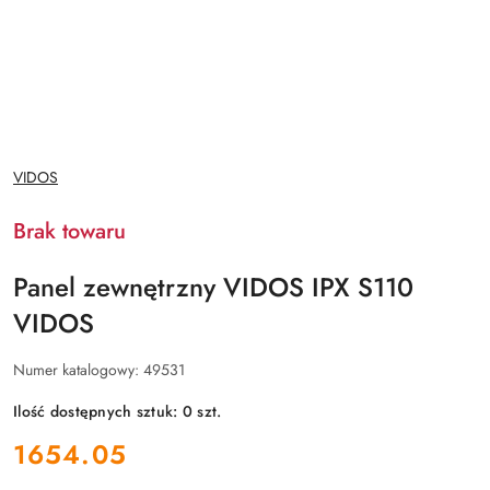
NAZWA
VIDOS
PRODUCENTA:
Brak towaru
Panel zewnętrzny VIDOS IPX S110
VIDOS
Numer katalogowy:
49531
Ilość dostępnych sztuk:
0
szt.
cena:
1654.05