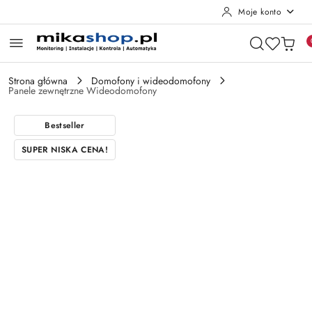
Moje konto
Przejdź do treści głównej
Przejdź do wyszukiwarki
Przejdź do moje konto
Przejdź do menu głównego
Przejdź do opisu produktu
Przejdź do stopki
Strona główna
Domofony i wideodomofony
Panele zewnętrzne Wideodomofony
Bestseller
SUPER NISKA CENA!