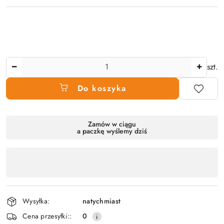
Ilość
szt.
Do koszyka
Dostępność
Zamów w ciągu
a paczkę wyślemy dziś
produktu
,
płatność
i
dostawa
Wysyłka:
natychmiast
Cena przesyłki::
0