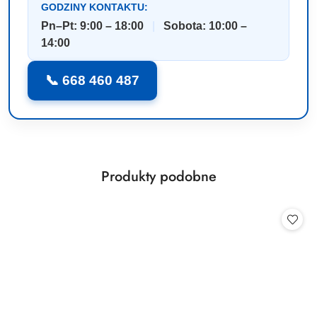
GODZINY KONTAKTU:
Pn–Pt: 9:00 – 18:00
|
Sobota: 10:00 –
14:00
📞 668 460 487
Produkty
Produkty podobne
Pomiń karuzelę produktów
o
statusie: