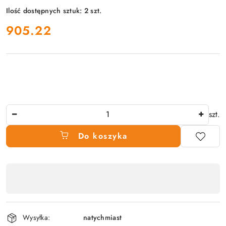
Ilość dostępnych sztuk:
2
szt.
cena:
905.22
Ilość
szt.
Do koszyka
Dostępność
produktu
,
płatność
Wysyłka:
natychmiast