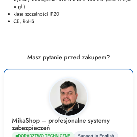
× gł.)
klasa szczelności IP20
CE, RoHS
Masz pytanie przed zakupem?
MikaShop – profesjonalne systemy
zabezpieczeń
DORADZTWO TECHNICZNE
Support in English