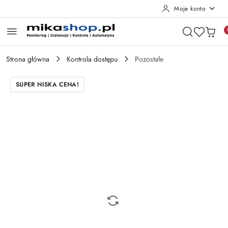
Moje konto
Przejdź do treści głównej
Przejdź do wyszukiwarki
Przejdź do moje konto
Przejdź do menu głównego
Przejdź do opisu produktu
Przejdź do stopki
Strona główna
Kontrola dostępu
Pozostałe
SUPER NISKA CENA!