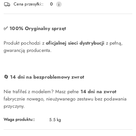
i
Cena przesyłki::
0
dostawa
✅ 100% Oryginalny sprzęt
Produkt pochodzi z
oficjalnej sieci dystrybucji
z pełną,
gwarancją producenta.
🔄 14 dni na bezproblemowy zwrot
Nie trafiłeś z modelem? Masz pełne
14 dni na zwrot
fabrycznie nowego, nieużywanego zestawu bez podawania
przyczyny.
Waga produktu::
5.5 kg