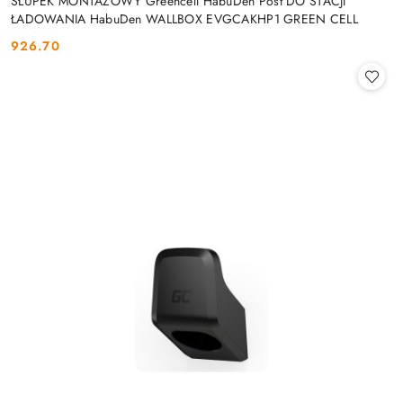
SŁUPEK MONTAŻOWY Greencell HabuDen Post DO STACJI
ŁADOWANIA HabuDen WALLBOX EVGCAKHP1 GREEN CELL
926.70
Cena: