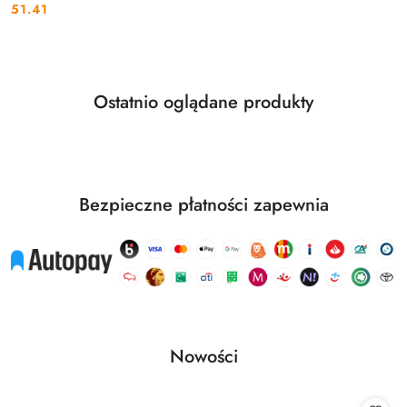
51.41
Cena:
Produkty
Ostatnio oglądane produkty
Pomiń karuzelę produktów
o
statusie:
Bezpieczne płatności zapewnia
Produkty
Nowości
Pomiń karuzelę produktów
o
statusie: