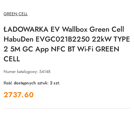
NAZWA
GREEN CELL
PRODUCENTA:
ŁADOWARKA EV Wallbox Green Cell
HabuDen EVGC021B2250 22kW TYPE
2 5M GC App NFC BT Wi-Fi GREEN
CELL
Numer katalogowy:
54148
Ilość dostępnych sztuk:
2
szt.
cena:
2737.60