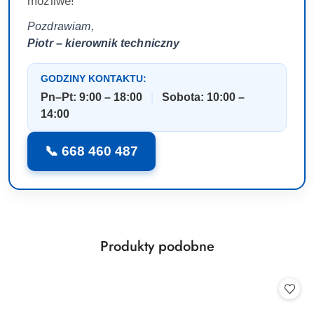
możliwe!
Pozdrawiam,
Piotr – kierownik techniczny
GODZINY KONTAKTU:
Pn–Pt: 9:00 – 18:00
|
Sobota: 10:00 –
14:00
📞 668 460 487
Produkty
Produkty podobne
Pomiń karuzelę produktów
o
statusie: