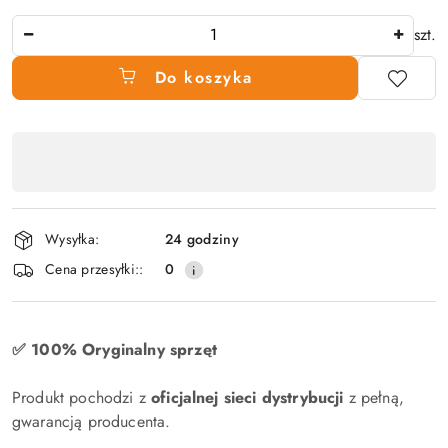
Ilość
szt.
Do koszyka
Dostępność
produktu
,
płatność
Wysyłka:
24 godziny
i
Cena przesyłki::
0
dostawa
✅ 100% Oryginalny sprzęt
Produkt pochodzi z
oficjalnej sieci dystrybucji
z pełną,
gwarancją producenta.