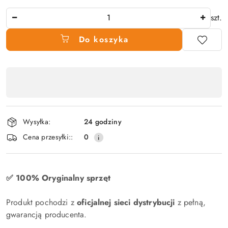
Ilość
szt.
Do koszyka
Dostępność
produktu
,
płatność
Wysyłka:
24 godziny
i
Cena przesyłki::
0
dostawa
✅ 100% Oryginalny sprzęt
Produkt pochodzi z
oficjalnej sieci dystrybucji
z pełną,
gwarancją producenta.