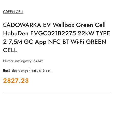
NAZWA
GREEN CELL
PRODUCENTA:
ŁADOWARKA EV Wallbox Green Cell
HabuDen EVGC021B2275 22kW TYPE
2 7,5M GC App NFC BT Wi-Fi GREEN
CELL
Numer katalogowy:
54149
Ilość dostępnych sztuk:
6
szt.
cena:
2827.23