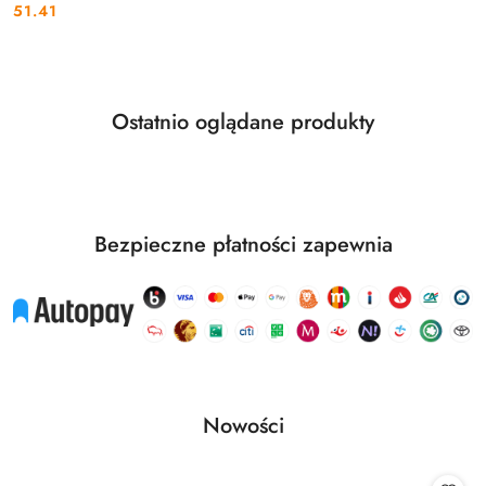
51.41
Cena:
Produkty
Ostatnio oglądane produkty
Pomiń karuzelę produktów
o
statusie:
Bezpieczne płatności zapewnia
Produkty
Nowości
Pomiń karuzelę produktów
o
statusie: