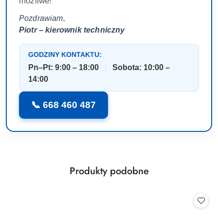
możliwe!
Pozdrawiam,
Piotr – kierownik techniczny
GODZINY KONTAKTU:
Pn–Pt: 9:00 – 18:00
|
Sobota: 10:00 –
14:00
📞 668 460 487
Produkty
Produkty podobne
Pomiń karuzelę produktów
o
statusie: