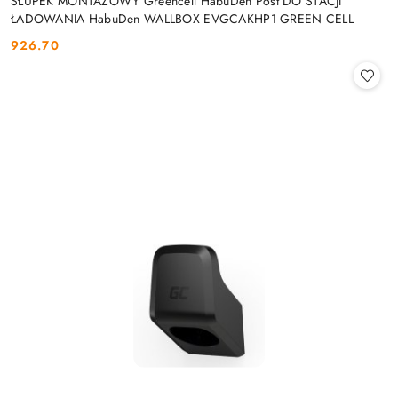
SŁUPEK MONTAŻOWY Greencell HabuDen Post DO STACJI
ŁADOWANIA HabuDen WALLBOX EVGCAKHP1 GREEN CELL
926.70
Cena: