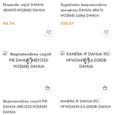
Ekspander wejść DAHUA
Sygnalizator bezprzewodowy
ARM310-W2(868) DAHUA
zewnętrzny DAHUA ARA13-
W2(868) (żółty) DAHUA
96.74
335.51
Cena:
Cena:
Bezprzewodowy czujnik PIR
KAMERA IP DAHUA IPC-
DAHUA ARD1233-W2(868)
HFW2449S-S-IL-0280B DAHUA
DAHUA