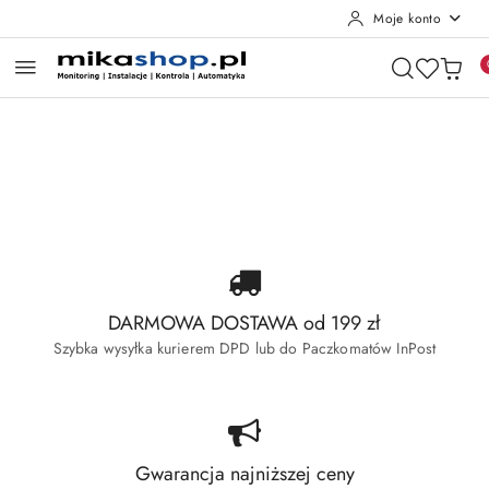
Moje konto
Przejdź do treści głównej
Przejdź do wyszukiwarki
Przejdź do moje konto
Przejdź do menu głównego
Przejdź do stopki
Pomiń karuzelę promocyjną
Wyprzedaż Dahua
Wyprzedaż Hikvision
Wyprzedaż Dahua
Wyprzedaż Hikvision
DARMOWA DOSTAWA od 199 zł
Szybka wysyłka kurierem DPD lub do Paczkomatów InPost
Gwarancja najniższej ceny