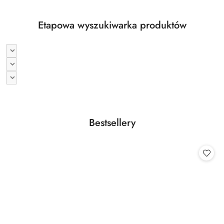
Etapowa wyszukiwarka produktów
Produkty
Bestsellery
Pomiń karuzelę produktów
o
statusie: