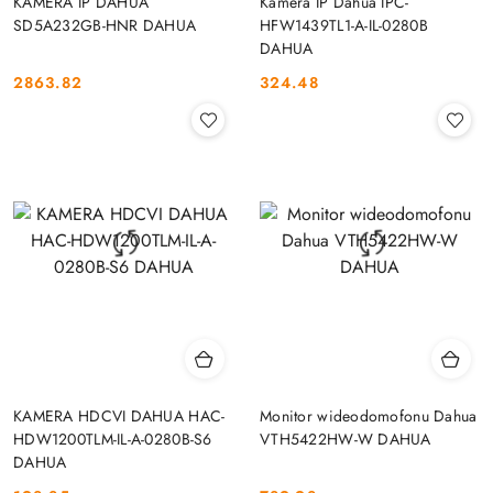
KAMERA IP DAHUA
Kamera IP Dahua IPC-
SD5A232GB-HNR DAHUA
HFW1439TL1-A-IL-0280B
DAHUA
2863.82
324.48
Cena:
Cena:
KAMERA HDCVI DAHUA HAC-
Monitor wideodomofonu Dahua
HDW1200TLM-IL-A-0280B-S6
VTH5422HW-W DAHUA
DAHUA