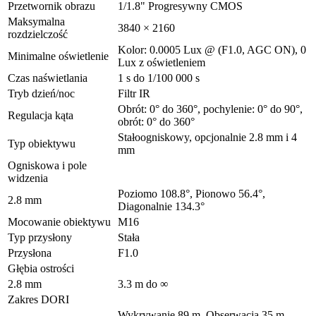
Przetwornik obrazu
1/1.8" Progresywny CMOS
Maksymalna
3840 × 2160
rozdzielczość
Kolor: 0.0005 Lux @ (F1.0, AGC ON), 0
Minimalne oświetlenie
Lux z oświetleniem
Czas naświetlania
1 s do 1/100 000 s
Tryb dzień/noc
Filtr IR
Obrót: 0° do 360°, pochylenie: 0° do 90°,
Regulacja kąta
obrót: 0° do 360°
Stałoogniskowy, opcjonalnie 2.8 mm i 4
Typ obiektywu
mm
Ogniskowa i pole
widzenia
Poziomo 108.8°, Pionowo 56.4°,
2.8 mm
Diagonalnie 134.3°
Mocowanie obiektywu
M16
Typ przysłony
Stała
Przysłona
F1.0
Głębia ostrości
2.8 mm
3.3 m do ∞
Zakres DORI
Wykrywanie 89 m, Obserwacja 35 m,