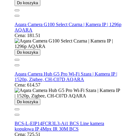
Do koszyka
Aqara Camera G100 Select Czarna | Kamera IP | 1296p
AQARA
Cena:
181.51
Do koszyka
Aqara Camera Hub G5 Pro Wi-Fi Szara | Kamera IP |
1520p, Zigbee, CH-C07D AQARA
Cena:
614.57
Do koszyka
BCS-L-EIP14FCR3L3-Ai1 BCS Line kamera
kopułowa IP 4Mpx IR 30M BCS
Cena:
725.51