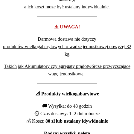
a ich koszt moze być ustalany indywidualnie.
⚠️ UWAGA!
Darmowa dostawa nie dotyczy
produktów wielkogabarytowych o wadze jednostkowej powyżej 32
kg
Takich jak Akumulatory czy agregaty prądotwórcze przwyższajace
wagę jendostkową.
📐 Produkty wielkogabarytowe
🚚 Wysyłka: do 48 godzin
⏱️ Czas dostawy: 1–2 dni robocze
💰 Koszt:
80 zł lub ustalany idywidualnie
Rodzaj wysyłki: paleta