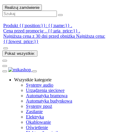
Realizuj zamówienie
Produkt {{:position:}}:
{{:name:}}
.
Cena przed promocją:
.
{{:aria_price:}}
.
Najniższa cena z 30 dni przed obniżką
Najniższa cena:
{{:lowest_price:}}
Pokaż wszystkie:
Wszystkie kategorie
Systemy audio
Urządzenia sieciowe
Automatyka bramowa
Automatyka budynkowa
Systemy ppoż
Zasilanie
Elektryka
Okablowanie
Oświetlenie