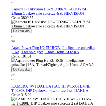
Kamera IP Hikvision DS-2CD2067G3-LI2UY/SL
2.8mm Opakowanie zbiorcze 4szt. HIKVISION
Cena:
3809.57
Do koszyka
Aqara Power Plug H2 EU RGB | Inteligentne gniazdko
| 16A, Thread/Zigbee, Apple Home AQARA
Cena:
181.51
Do koszyka
KAMERA 4W1 DAHUA HAC-HFW1500TLM-IL-
T-0280B-DIP Opakowanie zbiorcze 2 szt DAHUA
Cena:
315.02