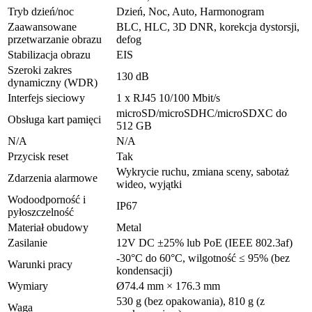
Tryb dzień/noc
Dzień, Noc, Auto, Harmonogram
Zaawansowane
BLC, HLC, 3D DNR, korekcja dystorsji,
przetwarzanie obrazu
defog
Stabilizacja obrazu
EIS
Szeroki zakres
130 dB
dynamiczny (WDR)
Interfejs sieciowy
1 x RJ45 10/100 Mbit/s
microSD/microSDHC/microSDXC do
Obsługa kart pamięci
512 GB
N/A
N/A
Przycisk reset
Tak
Wykrycie ruchu, zmiana sceny, sabotaż
Zdarzenia alarmowe
wideo, wyjątki
Wodoodporność i
IP67
pyłoszczelność
Materiał obudowy
Metal
Zasilanie
12V DC ±25% lub PoE (IEEE 802.3af)
-30°C do 60°C, wilgotność ≤ 95% (bez
Warunki pracy
kondensacji)
Wymiary
Ø74.4 mm × 176.3 mm
530 g (bez opakowania), 810 g (z
Waga