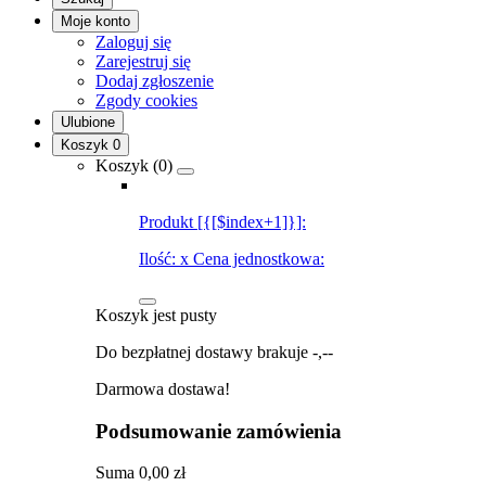
Moje konto
Zaloguj się
Zarejestruj się
Dodaj zgłoszenie
Zgody cookies
Ulubione
Koszyk
0
Koszyk (
0
)
Produkt [{[$index+1]}]:
Ilość:
x
Cena jednostkowa:
Koszyk jest pusty
Do bezpłatnej dostawy brakuje
-,--
Darmowa dostawa!
Podsumowanie zamówienia
Suma
0,00 zł