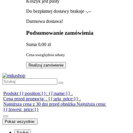
Koszyk jest pusty
Do bezpłatnej dostawy brakuje
-,--
Darmowa dostawa!
Podsumowanie zamówienia
Suma
0,00 zł
Cena uwzględnia rabaty
Realizuj zamówienie
Produkt {{:position:}}:
{{:name:}}
.
Cena przed promocją:
.
{{:aria_price:}}
.
Najniższa cena z 30 dni przed obniżką
Najniższa cena:
{{:lowest_price:}}
Pokaż wszystkie:
Szukaj