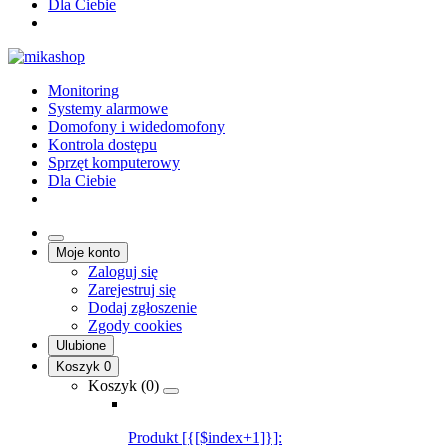
Dla Ciebie
Monitoring
Systemy alarmowe
Domofony i widedomofony
Kontrola dostępu
Sprzęt komputerowy
Dla Ciebie
Moje konto
Zaloguj się
Zarejestruj się
Dodaj zgłoszenie
Zgody cookies
Ulubione
Koszyk
0
Koszyk (
0
)
Produkt [{[$index+1]}]: