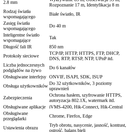
2.8 mm
Rozpoznanie 17 m, Identyfikacja 8 m
Rodzaj światła
Białe światło, IR
wspomagającego
Zasięg światła
Do 40 m
wspomagającego
Inteligentne światło
Tak
wspomagające
Długość fali IR
850 nm
TCP/IP, HTTP, HTTPS, FTP, DHCP,
Protokoły sieciowe
DNS, RTP, RTSP, NTP, UPnP itd.
Liczba jednoczesnych
Do 6 kanałów
podglądów na żywo
Obsługiwane interfejsy
ONVIF, ISAPI, SDK, ISUP
Do 32 użytkowników, 3 poziomy
Obsługa użytkowników
uprawnień
Ochrona hasłem, szyfrowanie HTTPS,
Zabezpieczenia
autoryzacja 802.1X, watermark itd.
Obsługiwane aplikacje
iVMS-4200, Hik-Connect, Hik-Central
Obsługiwane
Chrome, Firefox, Edge
przeglądarki
Tryb obrotu, nasycenie, jasność, kontrast,
Ustawienia obrazu
ostrość, balans bieli