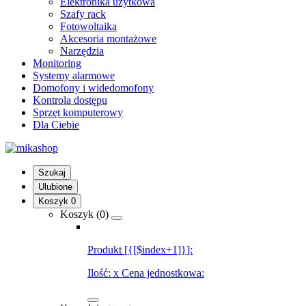
Elektronika użytkowa
Szafy rack
Fotowoltaika
Akcesoria montażowe
Narzędzia
Monitoring
Systemy alarmowe
Domofony i widedomofony
Kontrola dostępu
Sprzęt komputerowy
Dla Ciebie
Szukaj
Ulubione
Koszyk
0
Koszyk (
0
)
Produkt [{[$index+1]}]:
Ilość:
x
Cena jednostkowa: