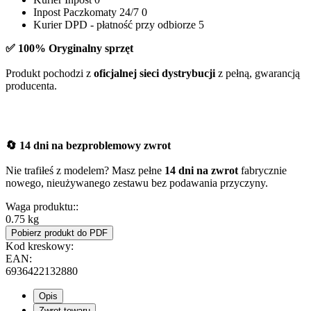
Inpost Paczkomaty 24/7
0
Kurier DPD - płatność przy odbiorze
5
✅ 100% Oryginalny sprzęt
Produkt pochodzi z
oficjalnej sieci dystrybucji
z pełną, gwarancją
producenta.
🔄 14 dni na bezproblemowy zwrot
Nie trafiłeś z modelem? Masz pełne
14 dni na zwrot
fabrycznie
nowego, nieużywanego zestawu bez podawania przyczyny.
Waga produktu::
0.75 kg
Pobierz produkt do PDF
Kod kreskowy:
EAN:
6936422132880
Opis
Zwrot towaru