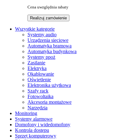
Cena uwzględnia rabaty
Realizuj zamówienie
Wszystkie kategorie
Systemy audio
Urządzenia sieciowe
Automatyka bramowa
Automatyka budynkowa
Systemy ppoż
Zasilanie
Elektryka
Okablowanie
Oświetlenie
Elektronika użytkowa
Szafy rack
Fotowoltaika
Akcesoria montażowe
Narzędzia
Monitoring
Systemy alarmowe
Domofony i widedomofony
Kontrola dostępu
Sprzęt komputerowy