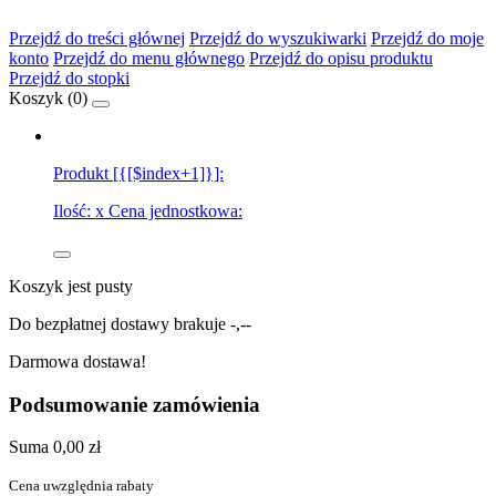
Przejdź do treści głównej
Przejdź do wyszukiwarki
Przejdź do moje
konto
Przejdź do menu głównego
Przejdź do opisu produktu
Przejdź do stopki
Koszyk (
0
)
Produkt [{[$index+1]}]:
Ilość:
x
Cena jednostkowa:
Koszyk jest pusty
Do bezpłatnej dostawy brakuje
-,--
Darmowa dostawa!
Podsumowanie zamówienia
Suma
0,00 zł
Cena uwzględnia rabaty