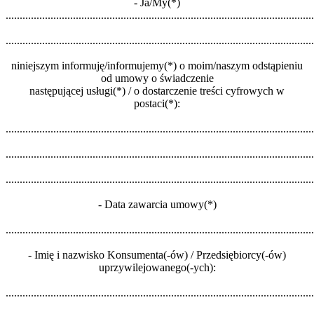
- Ja/My(*)
..............................................................................................................
..............................................................................................................
niniejszym informuję/informujemy(*) o moim/naszym odstąpieniu
od umowy o świadczenie
następującej usługi(*) / o dostarczenie treści cyfrowych w
postaci(*):
.............................................................................................................
.............................................................................................................
.............................................................................................................
- Data zawarcia umowy(*)
.............................................................................................................
- Imię i nazwisko Konsumenta(-ów) / Przedsiębiorcy(-ów)
uprzywilejowanego(-ych):
.............................................................................................................