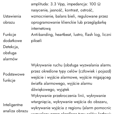
amplituda: 3.3 Vpp, impedancja: 100 Ω
nasycenie, jasność, kontrast, ostrość,
Ustawienia
wzmocnienie, balans bieli, regulowane przez
obrazu
oprogramowanie klienckie lub przeglądarkę
internetową
Funkcje
Anti-banding, heartbeat, lustro, flash log, licznik
dodatkowe
pikseli
Detekcja,
obsługa
alarmów
Wykrywanie ruchu (obsługa wyzwalania alarmu
przez określone typy celów (człowiek i pojazd)),
Podstawowe
wejście i wyjście alarmowe, wyjście migającego
funkcje
światła alarmowego, wyjście alarmu
dźwiękowego, wyjątek
Wykrywanie przekroczenia linii, wykrywanie
wtargnięcia, wykrywanie wejścia do obszaru,
Inteligentne
wykrywanie wyjścia z regionu (alarm pomocnicz
analiza obrazu
wyzwalany przez określone typy celów (człowiek