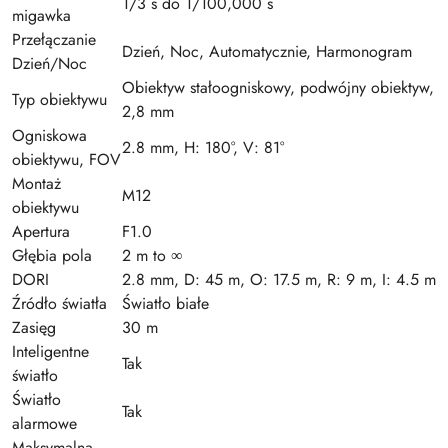
1/3 s do 1/100,000 s
migawka
Przełączanie
Dzień, Noc, Automatycznie, Harmonogram
Dzień/Noc
Obiektyw stałoogniskowy, podwójny obiektyw,
Typ obiektywu
2,8 mm
Ogniskowa
2.8 mm, H: 180°, V: 81°
obiektywu, FOV
Montaż
M12
obiektywu
Apertura
F1.0
Głębia pola
2 m to ∞
DORI
2.8 mm, D: 45 m, O: 17.5 m, R: 9 m, I: 4.5 m
Źródło światła
Światło białe
Zasięg
30 m
Inteligentne
Tak
światło
Światło
Tak
alarmowe
Maksymalna