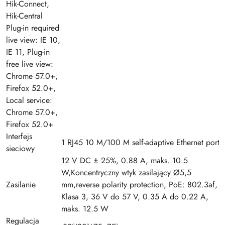
Hik-Connect,
Hik-Central
Plug-in required
live view: IE 10,
IE 11, Plug-in
free live view:
Chrome 57.0+,
Firefox 52.0+,
Local service:
Chrome 57.0+,
Firefox 52.0+
Interfejs
1 RJ45 10 M/100 M self-adaptive Ethernet port
sieciowy
12 V DC ± 25%, 0.88 A, maks. 10.5
W,Koncentryczny wtyk zasilający Ø5,5
Zasilanie
mm,reverse polarity protection, PoE: 802.3af,
Klasa 3, 36 V do 57 V, 0.35 A do 0.22 A,
maks. 12.5 W
Regulacja