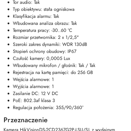
Tor audio: Tak
Typ obiektywu: stała ogniskowa
Klasyfikacja alarmu: Tak
Wbudowana analiza obrazu: Tak
Temperatura pracy: -30..60 °C
Rozmiar przetwornika: 2 x 1/2,5"
Szeroki zakres dynamiki: WDR 130dB
Stopień ochrony obudowy: IP67
Czułość kamery: 0,0005 Lux
Wbudowany mikrofon / głośnik: Tak / Tak
Rejestracja na kartę pamięci: do 256 GB
Wejścia alarmowe: 1
Wyjścia alarmowe: 1
Zasilanie DC: 12 V DC
PoE: 802.3af klasa 3
Regulacja położenia: 355/90/360°
Przeznaczenie
Kamera HikVisionDS-2CD2367G2P-LSU/SL z wydajnym