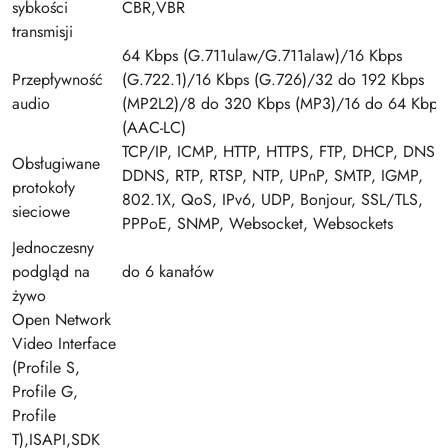
sybkości
CBR,VBR
transmisji
64 Kbps (G.711ulaw/G.711alaw)/16 Kbps
Przepływność
(G.722.1)/16 Kbps (G.726)/32 do 192 Kbps
audio
(MP2L2)/8 do 320 Kbps (MP3)/16 do 64 Kbps
(AAC-LC)
TCP/IP, ICMP, HTTP, HTTPS, FTP, DHCP, DNS,
Obsługiwane
DDNS, RTP, RTSP, NTP, UPnP, SMTP, IGMP,
protokoły
802.1X, QoS, IPv6, UDP, Bonjour, SSL/TLS,
sieciowe
PPPoE, SNMP, Websocket, Websockets
Jednoczesny
podgląd na
do 6 kanałów
żywo
Open Network
Video Interface
(Profile S,
Profile G,
Profile
T),ISAPI,SDK