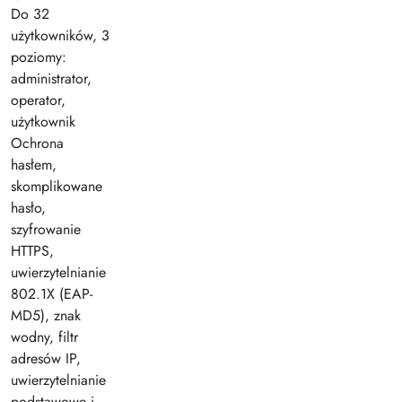
Do 32
użytkowników, 3
poziomy:
administrator,
operator,
użytkownik
Ochrona
hasłem,
skomplikowane
hasło,
szyfrowanie
HTTPS,
uwierzytelnianie
802.1X (EAP-
MD5), znak
wodny, filtr
adresów IP,
uwierzytelnianie
podstawowe i