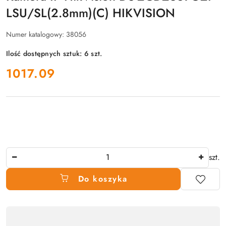
LSU/SL(2.8mm)(C) HIKVISION
Numer katalogowy:
38056
Ilość dostępnych sztuk:
6
szt.
cena:
1017.09
Ilość
szt.
Do koszyka
Dostępność