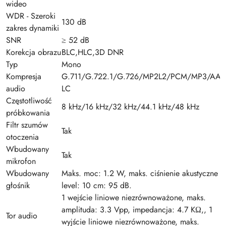
wideo
WDR - Szeroki
130 dB
zakres dynamiki
SNR
≥ 52 dB
Korekcja obrazu
BLC,HLC,3D DNR
Typ
Mono
Kompresja
G.711/G.722.1/G.726/MP2L2/PCM/MP3/AAC
audio
LC
Częstotliwość
8 kHz/16 kHz/32 kHz/44.1 kHz/48 kHz
próbkowania
Filtr szumów
Tak
otoczenia
Wbudowany
Tak
mikrofon
Wbudowany
Maks. moc: 1.2 W, maks. ciśnienie akustyczne
głośnik
level: 10 cm: 95 dB.
1 wejście liniowe niezrównoważone, maks.
amplituda: 3.3 Vpp, impedancja: 4.7 KΩ,, 1
Tor audio
wyjście liniowe niezrównoważone, maks.