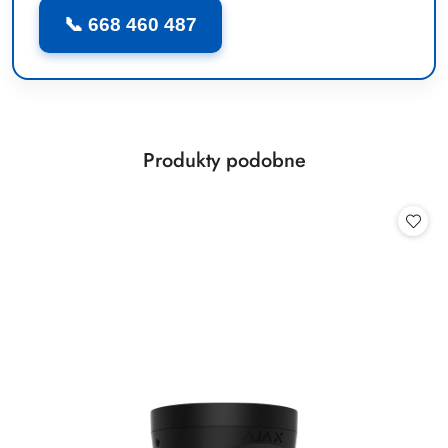
📞 668 460 487
Produkty
Produkty podobne
Pomiń karuzelę produktów
o
statusie: