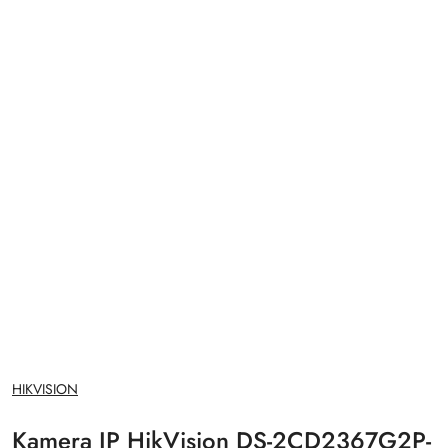
NAZWA
HIKVISION
PRODUCENTA:
Kamera IP HikVision DS-2CD2367G2P-