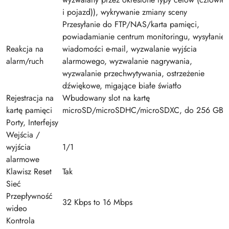
i pojazd)), wykrywanie zmiany sceny
Przesyłanie do FTP/NAS/karta pamięci,
powiadamianie centrum monitoringu, wysyłanie
Reakcja na
wiadomości e-mail, wyzwalanie wyjścia
alarm/ruch
alarmowego, wyzwalanie nagrywania,
wyzwalanie przechwytywania, ostrzeżenie
dźwiękowe, migające białe światło
Rejestracja na
Wbudowany slot na kartę
kartę pamięci
microSD/microSDHC/microSDXC, do 256 GB
Porty, Interfejsy
Wejścia /
wyjścia
1/1
alarmowe
Klawisz Reset
Tak
Sieć
Przepływność
32 Kbps to 16 Mbps
wideo
Kontrola