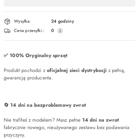
produktu
,
płatność
Wysyłka:
24 godziny
i
Cena przesyłki::
0
dostawa
✅ 100% Oryginalny sprzęt
Produkt pochodzi z
oficjalnej sieci dystrybucji
z pełną,
gwarancją producenta.
🔄 14 dni na bezproblemowy zwrot
Nie trafiłeś z modelem? Masz pełne
14 dni na zwrot
fabrycznie nowego, nieużywanego zestawu bez podawania
przyczyny.