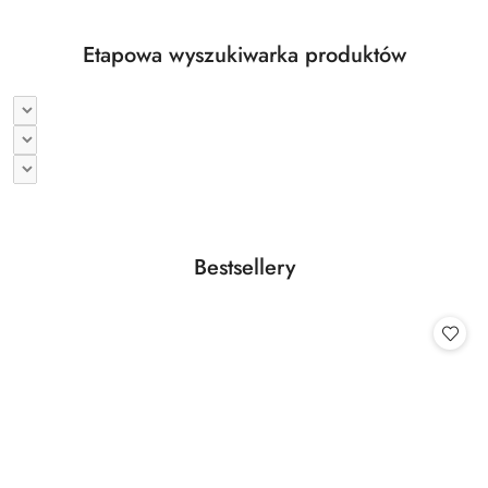
Etapowa wyszukiwarka produktów
Produkty
Bestsellery
Pomiń karuzelę produktów
o
statusie: