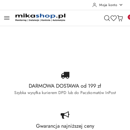
Moje konto
Przejdź do treści głównej
Przejdź do wyszukiwarki
Przejdź do moje konto
Przejdź do menu głównego
Przejdź do stopki
Pomiń karuzelę promocyjną
Wyprzedaż Dahua
Wyprzedaż Hikvision
Wyprzedaż Dahua
Wyprzedaż Hikvision
DARMOWA DOSTAWA od 199 zł
Szybka wysyłka kurierem DPD lub do Paczkomatów InPost
Gwarancja najniższej ceny