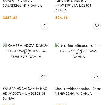
KAMERA IP DAHUA
Kamera IP Dahua IPC-
SD5A232GB-HNR DAHUA
HFW1439TL1-A-IL-0280B
DAHUA
2863.82
324.48
Cena:
Cena:
KAMERA HDCVI DAHUA HAC-
Monitor wideodomofonu Dahua
HDW1200TLM-IL-A-0280B-S6
VTH5422HW-W DAHUA
DAHUA