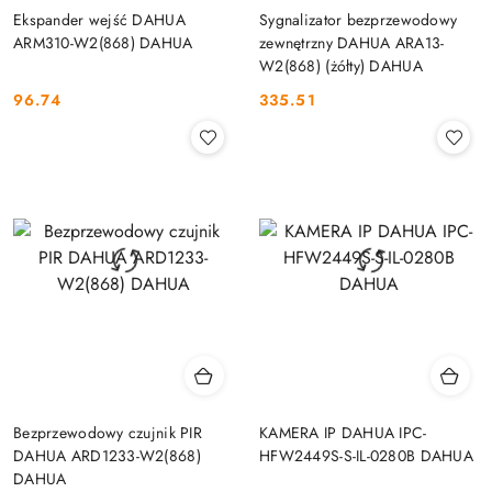
Ekspander wejść DAHUA
Sygnalizator bezprzewodowy
ARM310-W2(868) DAHUA
zewnętrzny DAHUA ARA13-
W2(868) (żółty) DAHUA
96.74
335.51
Cena:
Cena:
Bezprzewodowy czujnik PIR
KAMERA IP DAHUA IPC-
DAHUA ARD1233-W2(868)
HFW2449S-S-IL-0280B DAHUA
DAHUA