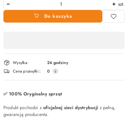
Ilość
szt.
Do koszyka
Dostępność
produktu
,
płatność
Wysyłka:
24 godziny
i
Cena przesyłki::
0
dostawa
✅ 100% Oryginalny sprzęt
Produkt pochodzi z
oficjalnej sieci dystrybucji
z pełną,
gwarancją producenta.