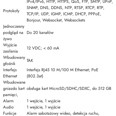
IPv4/IPv6, HTTP, HTTPS, QoS, FTP, SMTP, UPnP,
SNMP, DNS, DDNS, NTP, RTSP, RTCP, RTP,
Protokoły
TCP/IP, UDP, IGMP, ICMP, DHCP, PPPoE,
Bonjour, Websocket, Websockets
Jednoczesny
podgląd na
Do 20 kanałów
żywo
Wyjście
12 VDC; < 60 mA
zasilania
Wbudowany
TAK
głośnik
Interfejs
Interfejs RJ45 10 M/100 M Ethernet; PoE
Ethernet
(802.3at)
Wbudowane
gniazdo kart
obsługa kart MicroSD/SDHC/SDXC, do 512 GB
pamięci,
Alarm
1 wejście, 1 wyjście
Audio
1 wejście, 1 wyjście
Funkcje
Alarm sabotażowy wideo, detekcja ruchu,