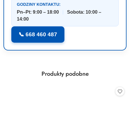
GODZINY KONTAKTU:
Pn–Pt: 9:00 – 18:00
|
Sobota: 10:00 –
14:00
📞 668 460 487
Produkty
Produkty podobne
Pomiń karuzelę produktów
o
statusie: