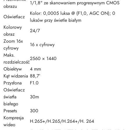
1/1,8" ze skanowaniem progresywnym CMOS
obrazu
Kolor: 0,0005 luksa @ (F1,0, AGC ON); 0
Oświetlacz
luksów przy świetle białym
Kolorowy
24/7
obraz
Zoom 16x
16 x cyfrowy
cyfrowy
Maks.
2560 × 1440
rozdzielczość
Obiektyw
4 mm
Kąt widzenia
88,7°
Przysłona
F1.0
Oświetlacz
światła
30m
białego
Presets
300
Kompresja
H.265+/H.265/H.264+/H. 264
wideo