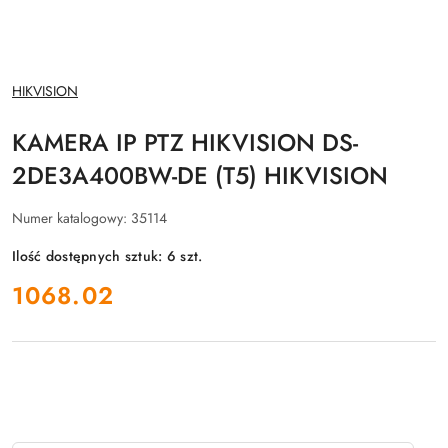
NAZWA
HIKVISION
PRODUCENTA:
KAMERA IP PTZ HIKVISION DS-
2DE3A400BW-DE (T5) HIKVISION
Numer katalogowy:
35114
Ilość dostępnych sztuk:
6
szt.
cena:
1068.02