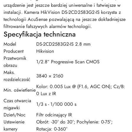
urządzenie jest jeszcze bardziej uniwersalne i łatwiejsze w
instalacji. Kamera HikVision DS-2CD2583G2-IS korzysta z
technologii AcuSense pozwalającą na jeszcze dokładniejsze
filtrowanie fałszywych alarmów technologii.
Specyfikacja techniczna
Model
DS-2CD2583G2-IS 2.8 mm
Producent
Hikvision
Przetwornik
1/2.8″ Progressive Scan CMOS
obrazu
Maks.
3840 × 2160
rozdzielczość
Kolor: 0.005 Lux @ (F1.6, AGC ON); Cz/B:
Min. oświetlenie
0 Lux z IR
Czas otwarcia
1/3 s - 1/100 000 s
migawki
Dzień/Noc
Filtr odcinający IR
Ustawienie
Obrót: -30° do 30°; Pochylenie: 0-75°;
kamery
Rotacja: 0-360°