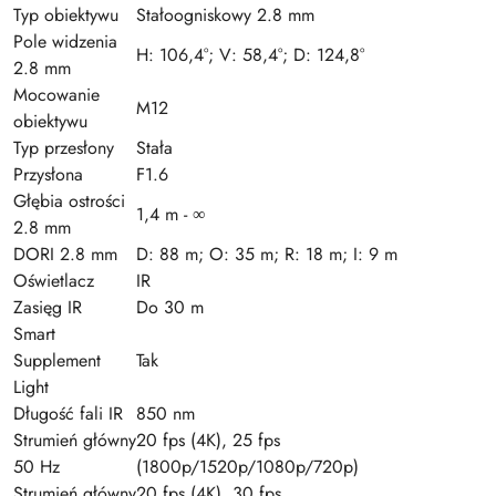
Typ obiektywu
Stałoogniskowy 2.8 mm
Pole widzenia
H: 106,4°; V: 58,4°; D: 124,8°
2.8 mm
Mocowanie
M12
obiektywu
Typ przesłony
Stała
Przysłona
F1.6
Głębia ostrości
1,4 m - ∞
2.8 mm
DORI 2.8 mm
D: 88 m; O: 35 m; R: 18 m; I: 9 m
Oświetlacz
IR
Zasięg IR
Do 30 m
Smart
Supplement
Tak
Light
Długość fali IR
850 nm
Strumień główny
20 fps (4K), 25 fps
50 Hz
(1800p/1520p/1080p/720p)
Strumień główny
20 fps (4K), 30 fps