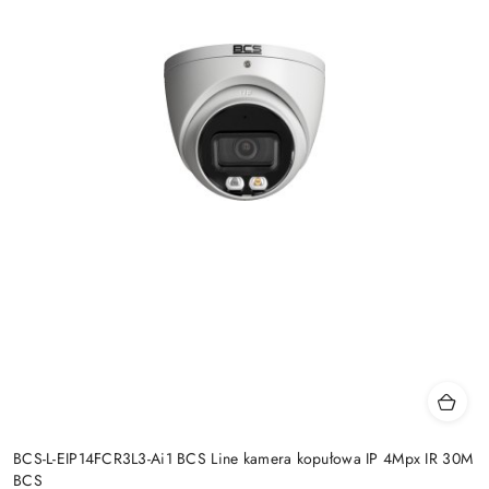
BCS-L-EIP14FCR3L3-Ai1 BCS Line kamera kopułowa IP 4Mpx IR 30M
BCS