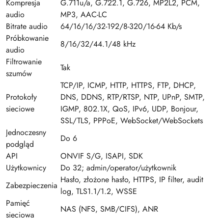
Kompresja
G.711u/a, G.722.1, G.726, MP2L2, PCM,
audio
MP3, AAC-LC
Bitrate audio
64/16/16/32-192/8-320/16-64 Kb/s
Próbkowanie
8/16/32/44.1/48 kHz
audio
Filtrowanie
Tak
szumów
TCP/IP, ICMP, HTTP, HTTPS, FTP, DHCP,
Protokoły
DNS, DDNS, RTP/RTSP, NTP, UPnP, SMTP,
sieciowe
IGMP, 802.1X, QoS, IPv6, UDP, Bonjour,
SSL/TLS, PPPoE, WebSocket/WebSockets
Jednoczesny
Do 6
podgląd
API
ONVIF S/G, ISAPI, SDK
Użytkownicy
Do 32; admin/operator/użytkownik
Hasło, złożone hasło, HTTPS, IP filter, audit
Zabezpieczenia
log, TLS1.1/1.2, WSSE
Pamięć
NAS (NFS, SMB/CIFS), ANR
sieciowa