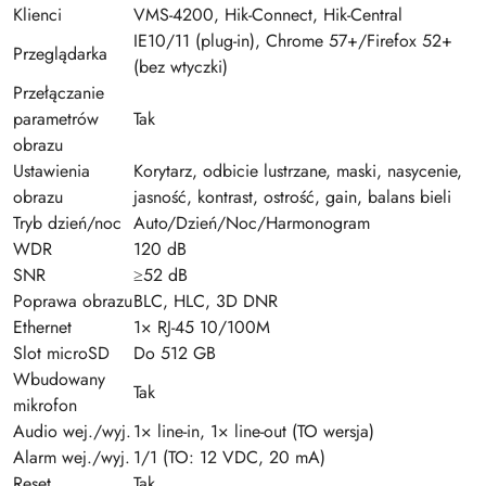
Klienci
VMS-4200, Hik-Connect, Hik-Central
IE10/11 (plug-in), Chrome 57+/Firefox 52+
Przeglądarka
(bez wtyczki)
Przełączanie
parametrów
Tak
obrazu
Ustawienia
Korytarz, odbicie lustrzane, maski, nasycenie,
obrazu
jasność, kontrast, ostrość, gain, balans bieli
Tryb dzień/noc
Auto/Dzień/Noc/Harmonogram
WDR
120 dB
SNR
≥52 dB
Poprawa obrazu
BLC, HLC, 3D DNR
Ethernet
1× RJ-45 10/100M
Slot microSD
Do 512 GB
Wbudowany
Tak
mikrofon
Audio wej./wyj.
1× line-in, 1× line-out (TO wersja)
Alarm wej./wyj.
1/1 (TO: 12 VDC, 20 mA)
Reset
Tak