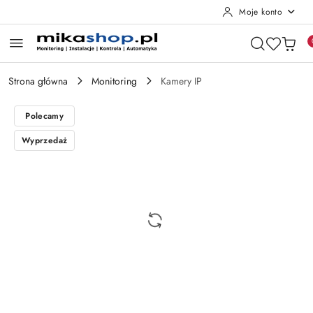
Moje konto
Przejdź do treści głównej
Przejdź do wyszukiwarki
Przejdź do moje konto
Przejdź do menu głównego
Przejdź do opisu produktu
Przejdź do stopki
Strona główna
Monitoring
Kamery IP
Polecamy
Wyprzedaż