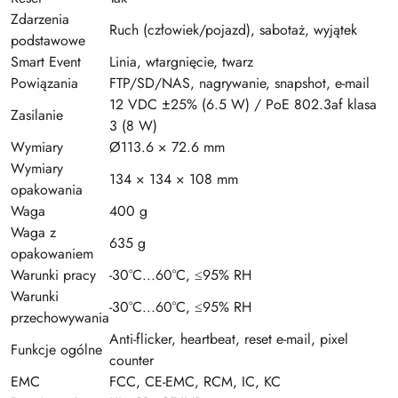
Zdarzenia
Ruch (człowiek/pojazd), sabotaż, wyjątek
podstawowe
Smart Event
Linia, wtargnięcie, twarz
Powiązania
FTP/SD/NAS, nagrywanie, snapshot, e-mail
12 VDC ±25% (6.5 W) / PoE 802.3af klasa
Zasilanie
3 (8 W)
Wymiary
Ø113.6 × 72.6 mm
Wymiary
134 × 134 × 108 mm
opakowania
Waga
400 g
Waga z
635 g
opakowaniem
Warunki pracy
-30°C...60°C, ≤95% RH
Warunki
-30°C...60°C, ≤95% RH
przechowywania
Anti-flicker, heartbeat, reset e-mail, pixel
Funkcje ogólne
counter
EMC
FCC, CE-EMC, RCM, IC, KC