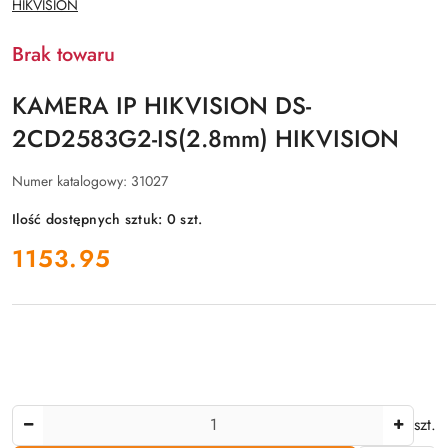
HIKVISION
PRODUCENTA:
Brak towaru
KAMERA IP HIKVISION DS-
2CD2583G2-IS(2.8mm) HIKVISION
Numer katalogowy:
31027
Ilość dostępnych sztuk:
0
szt.
cena:
1153.95
Ilość
szt.