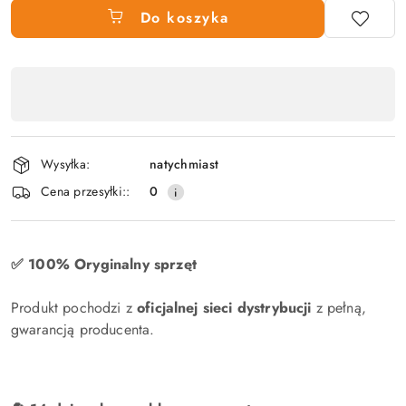
Do koszyka
Dostępność
produktu
,
płatność
Wysyłka:
natychmiast
i
Cena przesyłki::
0
dostawa
✅ 100% Oryginalny sprzęt
Produkt pochodzi z
oficjalnej sieci dystrybucji
z pełną,
gwarancją producenta.