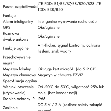
LTE FDD: B1/B3/B7/B8/B20/B28 LTE
Pasma częstotliwości
TDD: B38/B40
Funkcje
Alarm inteligentny
Inteligentne wykrywanie ruchu osób
GPS
Obsługiwane
Rozmowa
Obsługiwane
dwukierunkowa
Anti-flicker, sygnał kontrolny, ochrona
Funkcje ogólne
hasłem, znak wodny
Przechowywanie
nagrań
Magazyn lokalny
Obsługa kart microSD (do 512 GB)
Magazyn chmurowy
Magazyn w chmurze EZVIZ
Specyfikacja ogólna
Warunki otoczenia
Od -20°C do 50°C, wilgotność 95% lub
(użytkowanie)
mniej (bez kondensacji)
Stopień ochrony IP
IP65
DC 5 V / 2 A (zasilacz należy zakupić
Zasilanie
osobno)