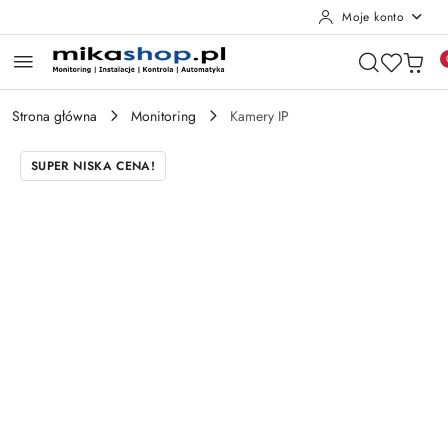
Moje konto
Przejdź do treści głównej
Przejdź do wyszukiwarki
Przejdź do moje konto
Przejdź do menu głównego
Przejdź do opisu produktu
Przejdź do stopki
Strona główna
Monitoring
Kamery IP
SUPER NISKA CENA!