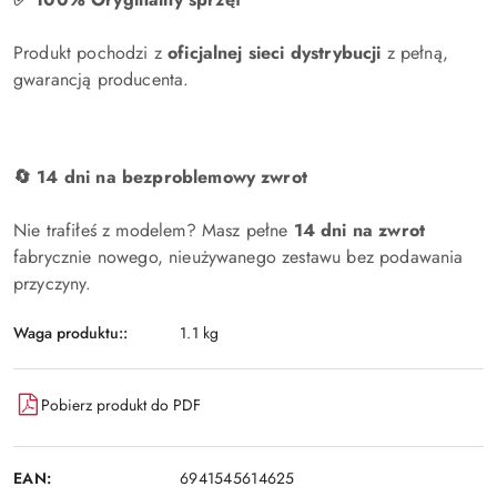
Produkt pochodzi z
oficjalnej sieci dystrybucji
z pełną,
gwarancją producenta.
🔄 14 dni na bezproblemowy zwrot
Nie trafiłeś z modelem? Masz pełne
14 dni na zwrot
fabrycznie nowego, nieużywanego zestawu bez podawania
przyczyny.
Waga produktu::
1.1 kg
Pobierz produkt do PDF
EAN:
6941545614625