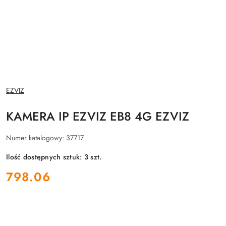
NAZWA
EZVIZ
PRODUCENTA:
KAMERA IP EZVIZ EB8 4G EZVIZ
Numer katalogowy:
37717
Ilość dostępnych sztuk:
3
szt.
cena:
798.06