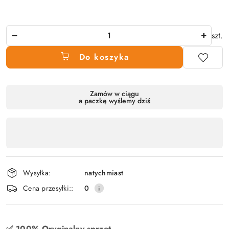
Ilość
szt.
Do koszyka
Dostępność
Zamów w ciągu
a paczkę wyślemy dziś
produktu
,
płatność
i
dostawa
Wysyłka:
natychmiast
Cena przesyłki::
0
✅ 100% Oryginalny sprzęt