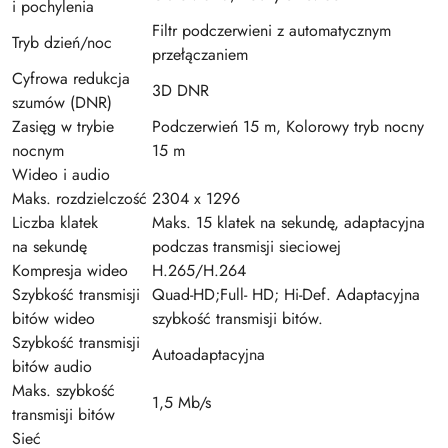
i pochylenia
Filtr podczerwieni z automatycznym
Tryb dzień/noc
przełączaniem
Cyfrowa redukcja
3D DNR
szumów (DNR)
Zasięg w trybie
Podczerwień 15 m, Kolorowy tryb nocny
nocnym
15 m
Wideo i audio
Maks. rozdzielczość
2304 x 1296
Liczba klatek
Maks. 15 klatek na sekundę, adaptacyjna
na sekundę
podczas transmisji sieciowej
Kompresja wideo
H.265/H.264
Szybkość transmisji
Quad-HD;Full- HD; Hi-Def. Adaptacyjna
bitów wideo
szybkość transmisji bitów.
Szybkość transmisji
Autoadaptacyjna
bitów audio
Maks. szybkość
1,5 Mb/s
transmisji bitów
Sieć