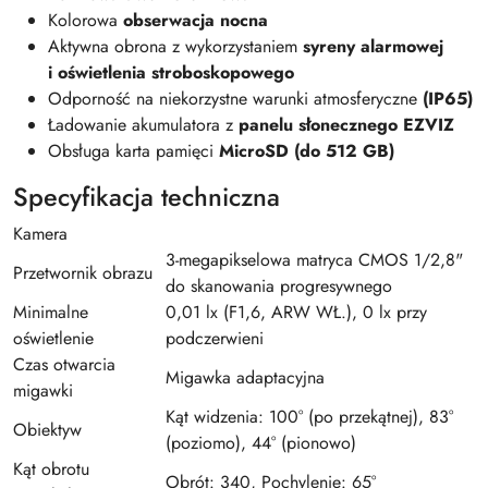
Kolorowa
obserwacja nocna
Aktywna obrona z wykorzystaniem
syreny alarmowej
i oświetlenia stroboskopowego
Odporność na niekorzystne warunki atmosferyczne
(IP65)
Ładowanie akumulatora z
panelu słonecznego EZVIZ
Obsługa karta pamięci
MicroSD (do 512 GB)
Specyfikacja techniczna
Kamera
3-megapikselowa matryca CMOS 1/2,8"
Przetwornik obrazu
do skanowania progresywnego
Minimalne
0,01 lx (F1,6, ARW WŁ.), 0 lx przy
oświetlenie
podczerwieni
Czas otwarcia
Migawka adaptacyjna
migawki
Kąt widzenia: 100° (po przekątnej), 83°
Obiektyw
(poziomo), 44° (pionowo)
Kąt obrotu
Obrót: 340, Pochylenie: 65°