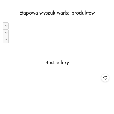
Etapowa wyszukiwarka produktów
Produkty
Bestsellery
Pomiń karuzelę produktów
o
statusie: