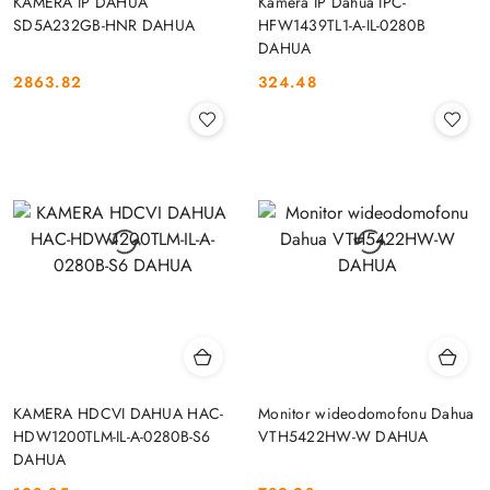
KAMERA IP DAHUA
Kamera IP Dahua IPC-
SD5A232GB-HNR DAHUA
HFW1439TL1-A-IL-0280B
DAHUA
2863.82
324.48
Cena:
Cena:
KAMERA HDCVI DAHUA HAC-
Monitor wideodomofonu Dahua
HDW1200TLM-IL-A-0280B-S6
VTH5422HW-W DAHUA
DAHUA