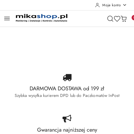
Moje konto
Przejdź do treści głównej
Przejdź do wyszukiwarki
Przejdź do moje konto
Przejdź do menu głównego
Przejdź do stopki
Pomiń karuzelę promocyjną
Wyprzedaż Dahua
Wyprzedaż Hikvision
Wyprzedaż Dahua
Wyprzedaż Hikvision
DARMOWA DOSTAWA od 199 zł
Szybka wysyłka kurierem DPD lub do Paczkomatów InPost
Gwarancja najniższej ceny