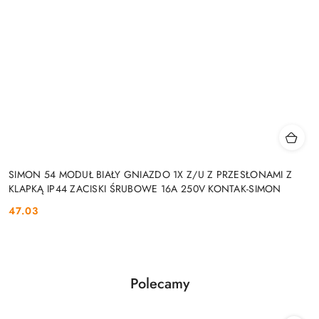
SIMON 54 MODUŁ BIAŁY GNIAZDO 1X Z/U Z PRZESŁONAMI Z
KLAPKĄ IP44 ZACISKI ŚRUBOWE 16A 250V KONTAK-SIMON
47.03
Cena:
Produkty
Polecamy
Pomiń karuzelę produktów
o