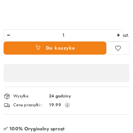
Ilość
szt.
Do koszyka
Dostępność
produktu
,
płatność
Wysyłka:
24 godziny
i
Cena przesyłki::
19.99
dostawa
✅ 100% Oryginalny sprzęt