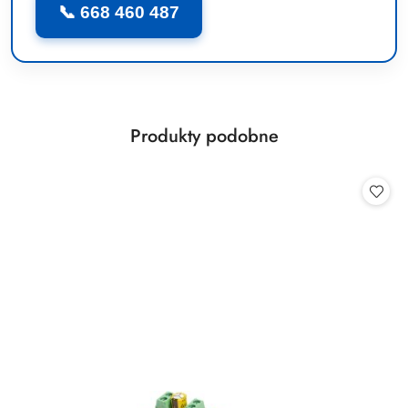
📞 668 460 487
Produkty
Produkty podobne
Pomiń karuzelę produktów
o
statusie: