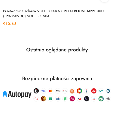
Przetwornica solarna VOLT POLSKA GREEN BOOST MPPT 3000
(120-350VDC) VOLT POLSKA
910.63
Cena:
Produkty
Ostatnio oglądane produkty
Pomiń karuzelę produktów
o
statusie:
Bezpieczne płatności zapewnia