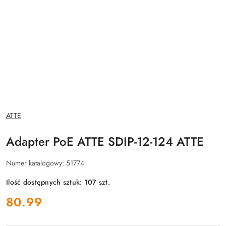
NAZWA
ATTE
PRODUCENTA:
Adapter PoE ATTE SDIP-12-124 ATTE
Numer katalogowy:
51774
Ilość dostępnych sztuk:
107
szt.
cena:
80.99