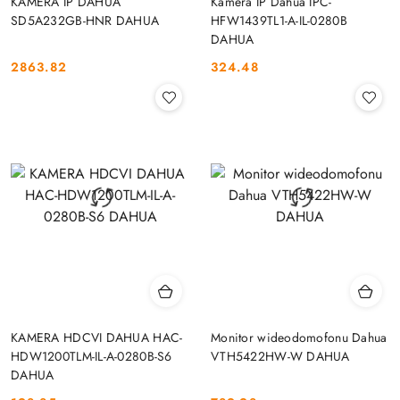
KAMERA IP DAHUA
Kamera IP Dahua IPC-
SD5A232GB-HNR DAHUA
HFW1439TL1-A-IL-0280B
DAHUA
2863.82
324.48
Cena:
Cena:
KAMERA HDCVI DAHUA HAC-
Monitor wideodomofonu Dahua
HDW1200TLM-IL-A-0280B-S6
VTH5422HW-W DAHUA
DAHUA