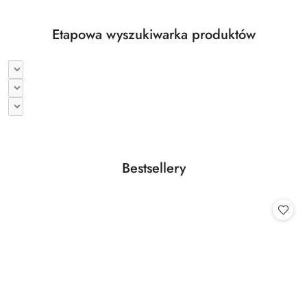
Etapowa wyszukiwarka produktów
Produkty
Bestsellery
Pomiń karuzelę produktów
o
statusie: