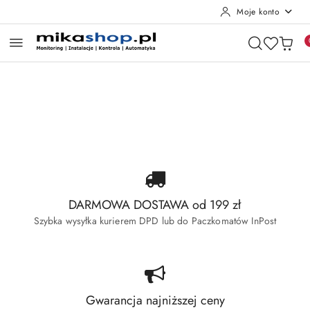
Moje konto
Przejdź do treści głównej
Przejdź do wyszukiwarki
Przejdź do moje konto
Przejdź do menu głównego
Przejdź do stopki
Pomiń karuzelę promocyjną
Wyprzedaż Dahua
Wyprzedaż Hikvision
Wyprzedaż Dahua
Wyprzedaż Hikvision
DARMOWA DOSTAWA od 199 zł
Szybka wysyłka kurierem DPD lub do Paczkomatów InPost
Gwarancja najniższej ceny