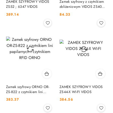
ZAMEK SZYFROWY VIDOS
Zamek szyfrowy z czytnikiem
ZS52 ; 6347 VIDOS
zbliżeniowym VIDOS ZS40B
VIDOS
Cena:
Cena:
389.14
84.33
Zamek szyfrowy ORNO OR-
ZAMEK SZYFROWY VIDOS
ZS-822 z czytnikiem lini
ZS44-X WI-FI VIDOS
papilarnych i czytnikiem RFID
Cena:
Cena:
383.37
384.56
ORNO