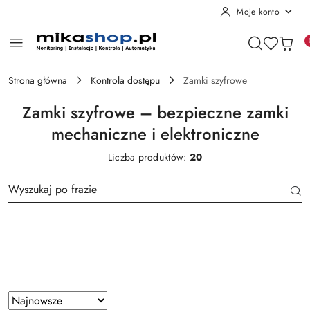
Moje konto
Przejdź do treści głównej
Przejdź do wyszukiwarki
Przejdź do moje konto
Przejdź do menu głównego
Przejdź do stopki
Strona główna
Kontrola dostępu
Zamki szyfrowe
Zamki szyfrowe – bezpieczne zamki
mechaniczne i elektroniczne
Liczba produktów:
20
Producent
Zastosowano
Sortuj