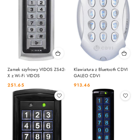
Zamek szyfrowy VIDOS ZS42-
Klawiatura z Bluetooth CDVI
X z Wi-Fi VIDOS
GALEO CDVI
Cena:
Cena:
251.65
913.46