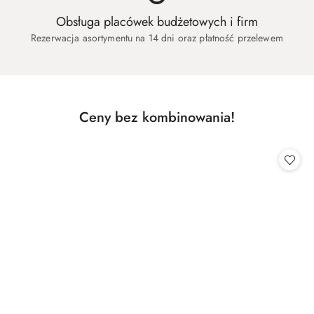
Obsługa placówek budżetowych i firm
Rezerwacja asortymentu na 14 dni oraz płatność przelewem
Produkty
Ceny bez kombinowania!
Pomiń karuzelę produktów
o
statusie: