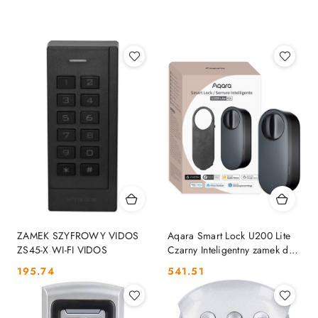
według
sortowanie:
Najnowsze.
ZAMEK SZYFROWY VIDOS
Aqara Smart Lock U200 Lite
ZS45-X WI-FI VIDOS
Czarny Inteligentny zamek do
drzwi EL-D03D AQARA
Cena:
Cena:
195.74
541.51