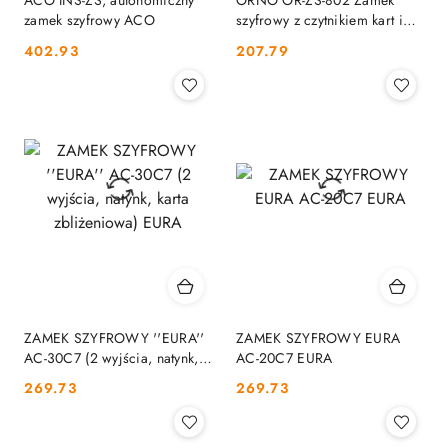
ACO INS-ZS, autonomiczny
ORNO OR-ZS-802 Zamek
zamek szyfrowy ACO
szyfrowy z czytnikiem kart i
breloków ORNO
Cena:
Cena:
402.93
207.79
ZAMEK SZYFROWY ''EURA''
ZAMEK SZYFROWY EURA
AC-30C7 (2 wyjścia, natynk,
AC-20C7 EURA
karta zbliżeniowa) EURA
Cena:
Cena:
269.73
269.73