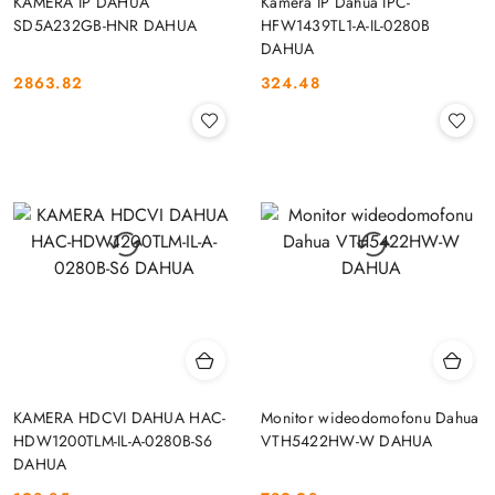
KAMERA IP DAHUA
Kamera IP Dahua IPC-
SD5A232GB-HNR DAHUA
HFW1439TL1-A-IL-0280B
DAHUA
2863.82
324.48
Cena:
Cena:
KAMERA HDCVI DAHUA HAC-
Monitor wideodomofonu Dahua
HDW1200TLM-IL-A-0280B-S6
VTH5422HW-W DAHUA
DAHUA