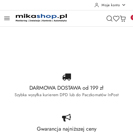
Moje konto
Przejdź do treści głównej
Przejdź do wyszukiwarki
Przejdź do moje konto
Przejdź do menu głównego
Przejdź do stopki
Pomiń karuzelę promocyjną
Wyprzedaż Dahua
Wyprzedaż Hikvision
Wyprzedaż Dahua
Wyprzedaż Hikvision
DARMOWA DOSTAWA od 199 zł
Szybka wysyłka kurierem DPD lub do Paczkomatów InPost
Gwarancja najniższej ceny