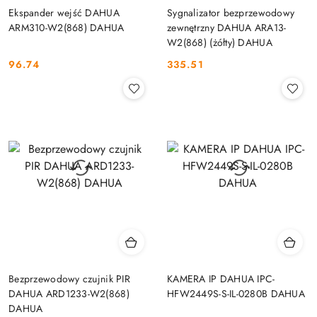
Ekspander wejść DAHUA
Sygnalizator bezprzewodowy
ARM310-W2(868) DAHUA
zewnętrzny DAHUA ARA13-
W2(868) (żółty) DAHUA
96.74
335.51
Cena:
Cena:
Bezprzewodowy czujnik PIR
KAMERA IP DAHUA IPC-
DAHUA ARD1233-W2(868)
HFW2449S-S-IL-0280B DAHUA
DAHUA