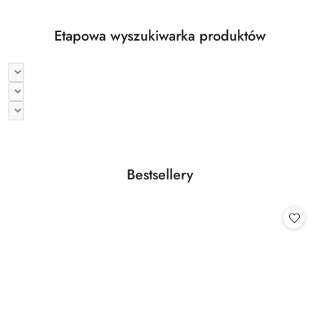
Etapowa wyszukiwarka produktów
Produkty
Bestsellery
Pomiń karuzelę produktów
o
statusie: