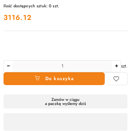
Ilość dostępnych sztuk:
0
szt.
cena:
3116.12
Ilość
szt.
Do koszyka
Dostępność
Zamów w ciągu
a paczkę wyślemy dziś
produktu
,
płatność
i