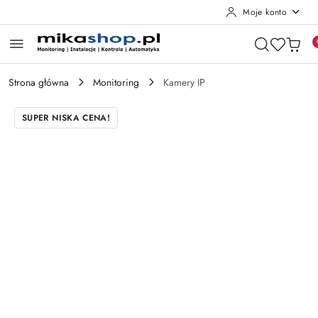
Moje konto
Przejdź do treści głównej
Przejdź do wyszukiwarki
Przejdź do moje konto
Przejdź do menu głównego
Przejdź do opisu produktu
Przejdź do stopki
Strona główna
Monitoring
Kamery IP
SUPER NISKA CENA!