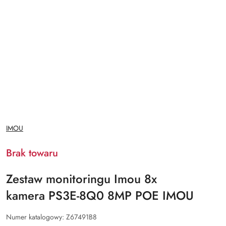
NAZWA
IMOU
PRODUCENTA:
Brak towaru
Zestaw monitoringu Imou 8x
kamera PS3E-8Q0 8MP POE IMOU
Numer katalogowy:
Z67491B8