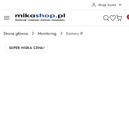
Moje konto
Przejdź do treści głównej
Przejdź do wyszukiwarki
Przejdź do moje konto
Przejdź do menu głównego
Przejdź do opisu produktu
Przejdź do stopki
Strona główna
Monitoring
Kamery IP
SUPER NISKA CENA!