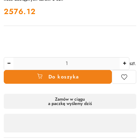
cena:
2576.12
Ilość
szt.
Do koszyka
Dostępność
Zamów w ciągu
a paczkę wyślemy dziś
produktu
,
płatność
i