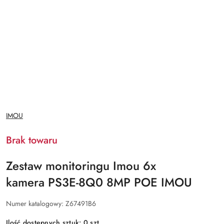
NAZWA
IMOU
PRODUCENTA:
Brak towaru
Zestaw monitoringu Imou 6x
kamera PS3E-8Q0 8MP POE IMOU
Numer katalogowy:
Z67491B6
Ilość dostępnych sztuk:
0
szt.