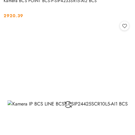
Kamera BCS POINT BCS-P-SIP4233SR15-Ai2 BCS
2920.39
Cena: