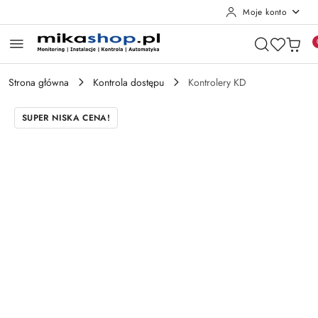
Moje konto
Przejdź do treści głównej
Przejdź do wyszukiwarki
Przejdź do moje konto
Przejdź do menu głównego
Przejdź do opisu produktu
Przejdź do stopki
Strona główna
Kontrola dostępu
Kontrolery KD
SUPER NISKA CENA!