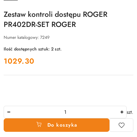
PRODUCENTA:
Zestaw kontroli dostępu ROGER
PR402DR-SET ROGER
Numer katalogowy:
7249
Ilość dostępnych sztuk:
2
szt.
cena:
1029.30
Ilość
szt.
Do koszyka