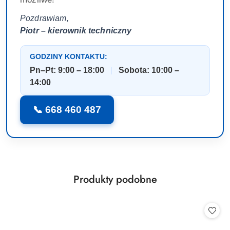
Pozdrawiam,
Piotr – kierownik techniczny
GODZINY KONTAKTU:
Pn–Pt: 9:00 – 18:00
|
Sobota: 10:00 –
14:00
📞 668 460 487
Produkty
Produkty podobne
Pomiń karuzelę produktów
o
statusie: