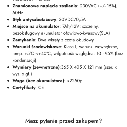
Znamionowe napięcie zasilania
: 230VAC (+/- 15%),
50Hz
Styk antysabotażowy
: 30VDC/0,5A
Miejsce na akumulator
: 7Ah/12V; szczelny,
bezobsługowy akumulator ołowiowo-kwasowy(SLA)
Zamykanie
: Dwa wkręty z czoła obudowy
Warunki środowiskowe
: Klasa I, warunki wewnętrzne,
temp. +5°C -v+40°C, wilgotność względna: 10 - 95% (bez
kondensacji)
Wymiary (zewnętrzne)
:365 X 405 X 121 mm (szer. x
wys. x gł.)
Waga (bez akumulatora)
: ≈2250g
Certyfikaty
: CE
Masz pytanie przed zakupem?