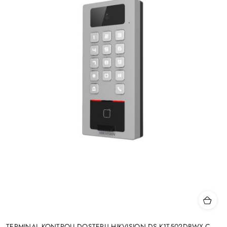
TERMINAL KONTROLI DOSTĘPU HIKVISION DS-K1T502DBWX-C