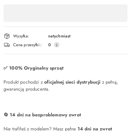
Dostępność
produktu
,
płatność
Wysyłka:
natychmiast
i
Cena przesyłki::
0
dostawa
✅ 100% Oryginalny sprzęt
Produkt pochodzi z
oficjalnej sieci dystrybucji
z pełną,
gwarancją producenta.
🔄 14 dni na bezproblemowy zwrot
Nie trafiłeś z modelem? Masz pełne
14 dni na zwrot