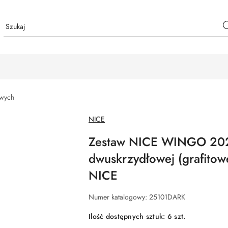
owych
NAZWA
NICE
PRODUCENTA:
Zestaw NICE WINGO 20
dwuskrzydłowej (grafitow
NICE
Numer katalogowy:
25101DARK
Ilość dostępnych sztuk:
6
szt.