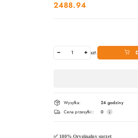
cena:
2488.94
Ilość
szt.
Dostępność
produktu
,
płatność
Wysyłka:
24 godziny
i
Cena przesyłki::
0
dostawa
✅ 100% Oryginalny sprzęt