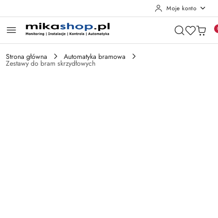
Moje konto
Przejdź do treści głównej
Przejdź do wyszukiwarki
Przejdź do moje konto
Przejdź do menu głównego
Przejdź do opisu produktu
Przejdź do stopki
Strona główna
Automatyka bramowa
Zestawy do bram skrzydłowych