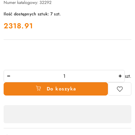
Numer katalogowy:
32292
Ilość dostępnych sztuk:
7
szt.
cena:
2318.91
Ilość
szt.
Do koszyka
Dostępność
produktu
,
płatność