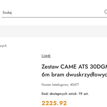
owych
NAZWA
CAME
PRODUCENTA:
Zestaw CAME ATS 30DG
6m bram dwuskrzydłowy
Numer katalogowy:
40471
Ilość dostępnych sztuk:
19
szt.
cena:
2225.92