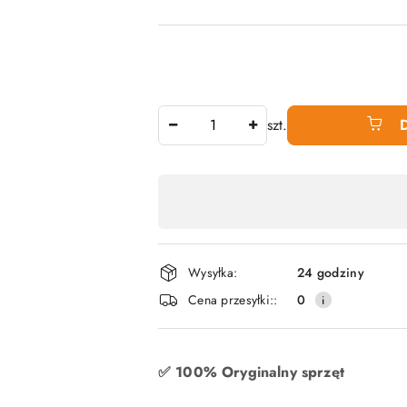
Ilość
szt.
Dostępność
produktu
,
płatność
Wysyłka:
24 godziny
i
Cena przesyłki::
0
dostawa
✅ 100% Oryginalny sprzęt