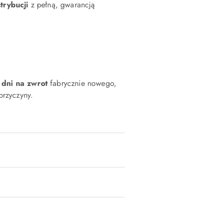
strybucji
z pełną, gwarancją
 dni na zwrot
fabrycznie nowego,
rzyczyny.