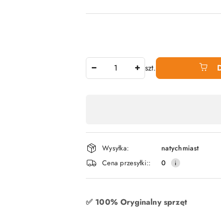
Ilość
szt.
Dostępność
produktu
,
płatność
Wysyłka:
natychmiast
i
Cena przesyłki::
0
dostawa
✅ 100% Oryginalny sprzęt