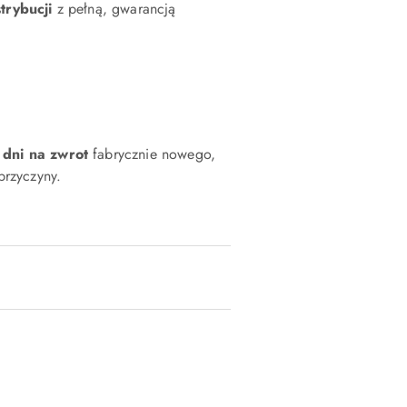
strybucji
z pełną, gwarancją
 dni na zwrot
fabrycznie nowego,
rzyczyny.