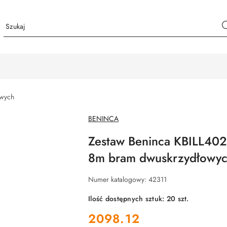
owych
NAZWA
BENINCA
PRODUCENTA:
Zestaw Beninca KBILL40
8m bram dwuskrzydłowy
Numer katalogowy:
42311
Ilość dostępnych sztuk:
20
szt.
cena:
2098.12