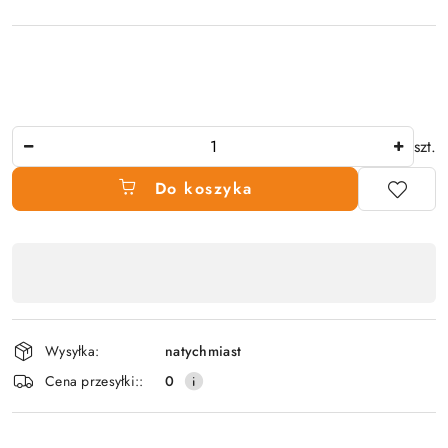
Ilość
szt.
Do koszyka
Dostępność
produktu
,
płatność
Wysyłka:
natychmiast
i
Cena przesyłki::
0
dostawa