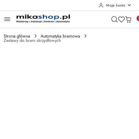
Moje konto
Przejdź do treści głównej
Przejdź do wyszukiwarki
Przejdź do moje konto
Przejdź do menu głównego
Przejdź do opisu produktu
Przejdź do stopki
Strona główna
Automatyka bramowa
Zestawy do bram skrzydłowych