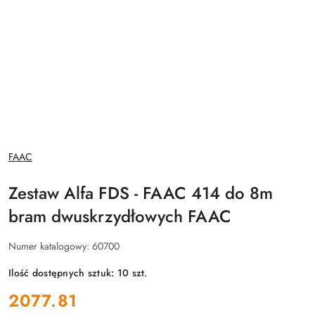
NAZWA
FAAC
PRODUCENTA:
Zestaw Alfa FDS - FAAC 414 do 8m
bram dwuskrzydłowych FAAC
Numer katalogowy:
60700
Ilość dostępnych sztuk:
10
szt.
cena:
2077.81