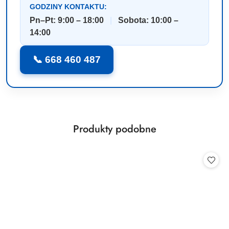
GODZINY KONTAKTU:
Pn–Pt: 9:00 – 18:00
|
Sobota: 10:00 –
14:00
📞 668 460 487
Produkty
Produkty podobne
Pomiń karuzelę produktów
o
statusie: