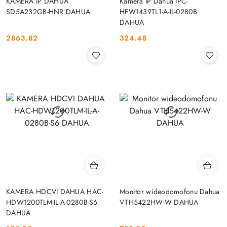
KAMERA IP DAHUA
Kamera IP Dahua IPC-
SD5A232GB-HNR DAHUA
HFW1439TL1-A-IL-0280B
DAHUA
2863.82
324.48
Cena:
Cena:
KAMERA HDCVI DAHUA HAC-
Monitor wideodomofonu Dahua
HDW1200TLM-IL-A-0280B-S6
VTH5422HW-W DAHUA
DAHUA