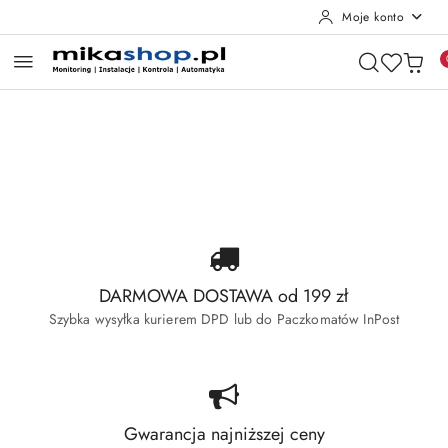
Moje konto
Przejdź do treści głównej
Przejdź do wyszukiwarki
Przejdź do moje konto
Przejdź do menu głównego
Przejdź do stopki
Pomiń karuzelę promocyjną
Wyprzedaż Dahua
Wyprzedaż Hikvision
Wyprzedaż Dahua
Wyprzedaż Hikvision
DARMOWA DOSTAWA od 199 zł
Szybka wysyłka kurierem DPD lub do Paczkomatów InPost
Gwarancja najniższej ceny