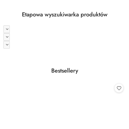
Etapowa wyszukiwarka produktów
Produkty
Bestsellery
Pomiń karuzelę produktów
o
statusie: