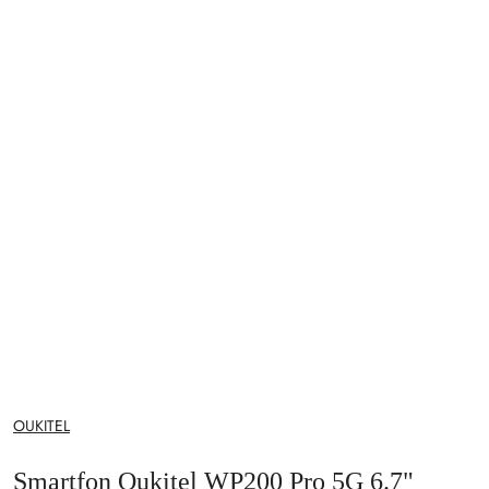
NAZWA
OUKITEL
PRODUCENTA:
Smartfon Oukitel WP200 Pro 5G 6.7"