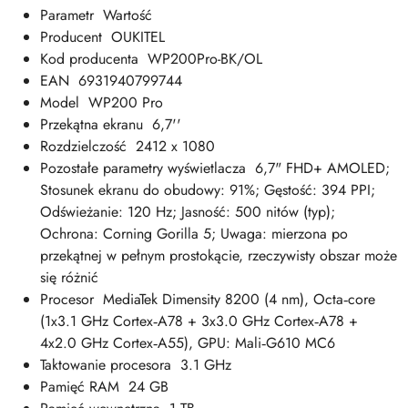
Parametr Wartość
Producent OUKITEL
Kod producenta WP200Pro-BK/OL
EAN 6931940799744
Model WP200 Pro
Przekątna ekranu 6,7''
Rozdzielczość 2412 x 1080
Pozostałe parametry wyświetlacza 6,7" FHD+ AMOLED;
Stosunek ekranu do obudowy: 91%; Gęstość: 394 PPI;
Odświeżanie: 120 Hz; Jasność: 500 nitów (typ);
Ochrona: Corning Gorilla 5; Uwaga: mierzona po
przekątnej w pełnym prostokącie, rzeczywisty obszar może
się różnić
Procesor MediaTek Dimensity 8200 (4 nm), Octa‑core
(1x3.1 GHz Cortex‑A78 + 3x3.0 GHz Cortex‑A78 +
4x2.0 GHz Cortex‑A55), GPU: Mali‑G610 MC6
Taktowanie procesora 3.1 GHz
Pamięć RAM 24 GB