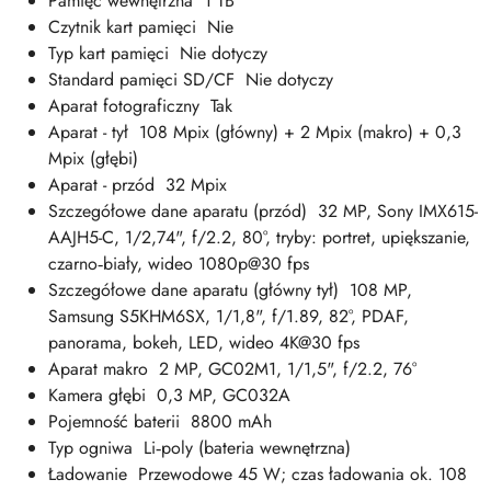
Pamięć wewnętrzna 1 TB
Czytnik kart pamięci Nie
Typ kart pamięci Nie dotyczy
Standard pamięci SD/CF Nie dotyczy
Aparat fotograficzny Tak
Aparat - tył 108 Mpix (główny) + 2 Mpix (makro) + 0,3
Mpix (głębi)
Aparat - przód 32 Mpix
Szczegółowe dane aparatu (przód) 32 MP, Sony IMX615-
AAJH5-C, 1/2,74", f/2.2, 80°, tryby: portret, upiększanie,
czarno‑biały, wideo 1080p@30 fps
Szczegółowe dane aparatu (główny tył) 108 MP,
Samsung S5KHM6SX, 1/1,8", f/1.89, 82°, PDAF,
panorama, bokeh, LED, wideo 4K@30 fps
Aparat makro 2 MP, GC02M1, 1/1,5", f/2.2, 76°
Kamera głębi 0,3 MP, GC032A
Pojemność baterii 8800 mAh
Typ ogniwa Li‑poly (bateria wewnętrzna)
Ładowanie Przewodowe 45 W; czas ładowania ok. 108