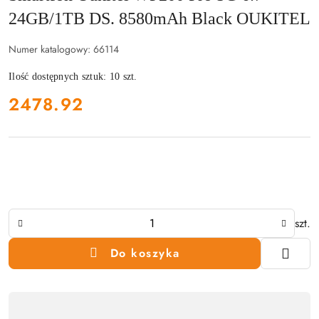
24GB/1TB DS. 8580mAh Black OUKITEL
Numer katalogowy:
66114
Ilość dostępnych sztuk:
10
szt.
cena:
2478.92
Ilość
szt.
Do koszyka
Dostępność