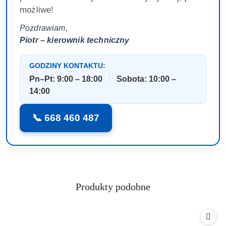
możliwe!
Pozdrawiam,
Piotr – kierownik techniczny
GODZINY KONTAKTU:
Pn–Pt: 9:00 – 18:00
|
Sobota: 10:00 –
14:00
📞 668 460 487
Produkty
Produkty podobne
Pomiń karuzelę produktów
o
statusie: