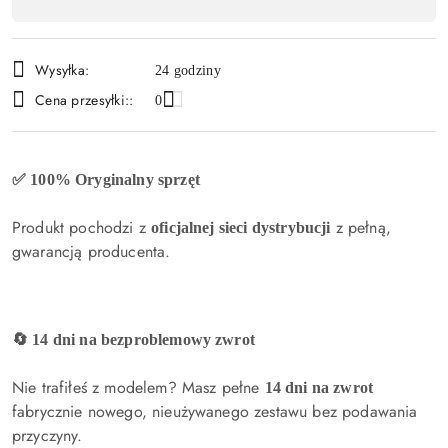
produktu
,
płatność
Wysyłka:
24 godziny
i
Cena przesyłki::
0
dostawa
✅ 100% Oryginalny sprzęt
Produkt pochodzi z
z pełną,
oficjalnej sieci dystrybucji
gwarancją producenta.
🔄 14 dni na bezproblemowy zwrot
Nie trafiłeś z modelem? Masz pełne
14 dni na zwrot
fabrycznie nowego, nieużywanego zestawu bez podawania
przyczyny.