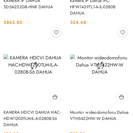
KAMERA IP DAHUA
Kamera IP Dahua IPC-
SD5A232GB-HNR DAHUA
HFW1439TL1-A-IL-0280B
DAHUA
2863.82
324.48
Cena:
Cena:
KAMERA HDCVI DAHUA HAC-
Monitor wideodomofonu Dahua
HDW1200TLM-IL-A-0280B-S6
VTH5422HW-W DAHUA
DAHUA