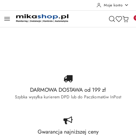
Moje konto
Przejdź do treści głównej
Przejdź do wyszukiwarki
Przejdź do moje konto
Przejdź do menu głównego
Przejdź do stopki
Pomiń karuzelę promocyjną
Wyprzedaż Dahua
Wyprzedaż Hikvision
Wyprzedaż Dahua
Wyprzedaż Hikvision
DARMOWA DOSTAWA od 199 zł
Szybka wysyłka kurierem DPD lub do Paczkomatów InPost
Gwarancja najniższej ceny