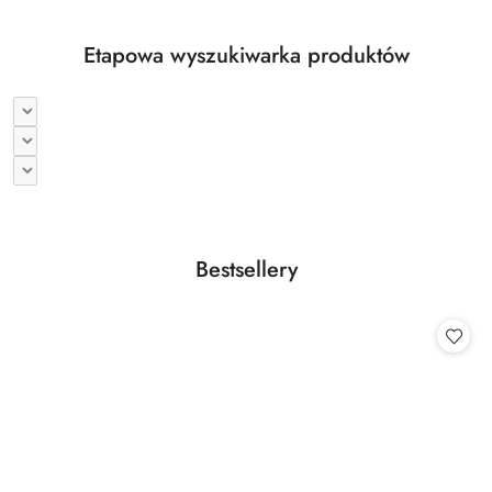
Etapowa wyszukiwarka produktów
Produkty
Bestsellery
Pomiń karuzelę produktów
o
statusie: