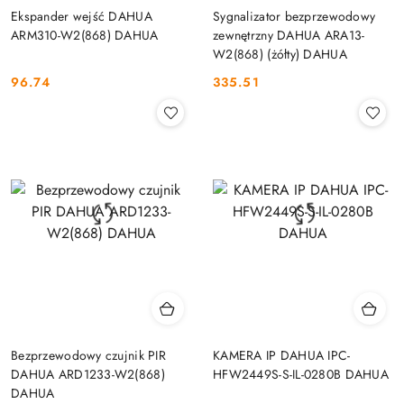
Ekspander wejść DAHUA
Sygnalizator bezprzewodowy
ARM310-W2(868) DAHUA
zewnętrzny DAHUA ARA13-
W2(868) (żółty) DAHUA
96.74
335.51
Cena:
Cena:
Bezprzewodowy czujnik PIR
KAMERA IP DAHUA IPC-
DAHUA ARD1233-W2(868)
HFW2449S-S-IL-0280B DAHUA
DAHUA