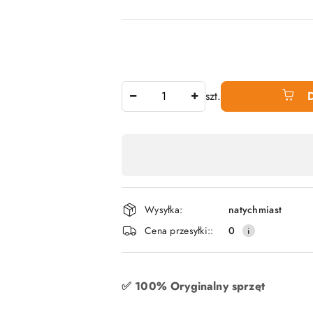
Ilość
szt.
Dostępność
produktu
,
płatność
Wysyłka:
natychmiast
i
Cena przesyłki::
0
dostawa
✅ 100% Oryginalny sprzęt