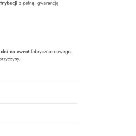
strybucji
z pełną, gwarancją
 dni na zwrot
fabrycznie nowego,
rzyczyny.