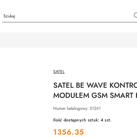
NAZWA
SATEL
PRODUCENTA:
SATEL BE WAVE KONTR
MODUŁEM GSM SMART H
Numer katalogowy:
51261
Ilość dostępnych sztuk:
4
szt.
cena:
1356.35