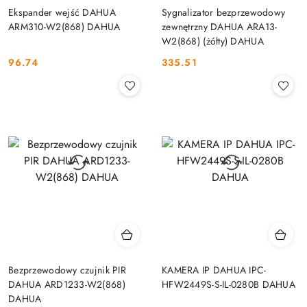
Ekspander wejść DAHUA
Sygnalizator bezprzewodowy
ARM310-W2(868) DAHUA
zewnętrzny DAHUA ARA13-
W2(868) (żółty) DAHUA
96.74
335.51
Cena:
Cena:
Bezprzewodowy czujnik PIR
KAMERA IP DAHUA IPC-
DAHUA ARD1233-W2(868)
HFW2449S-S-IL-0280B DAHUA
DAHUA