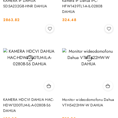
KAMERA IP DAHUA
Kamera IP Dahua IPC-
SD5A232GB-HNR DAHUA
HFW1439TL1-A-IL-0280B
DAHUA
2863.82
324.48
Cena:
Cena:
KAMERA HDCVI DAHUA HAC-
Monitor wideodomofonu Dahua
HDW1200TLM-IL-A-0280B-S6
VTH5422HW-W DAHUA
DAHUA