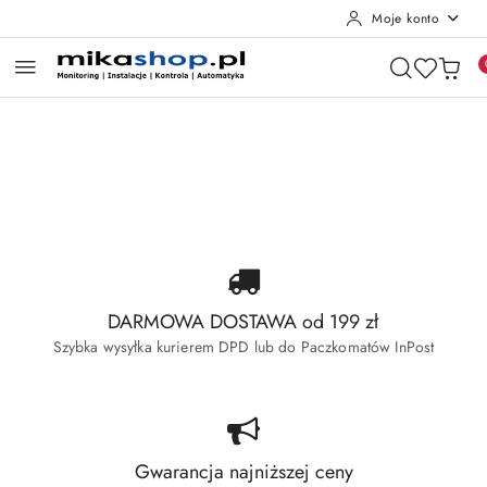
Moje konto
Przejdź do treści głównej
Przejdź do wyszukiwarki
Przejdź do moje konto
Przejdź do menu głównego
Przejdź do stopki
Pomiń karuzelę promocyjną
Wyprzedaż Dahua
Wyprzedaż Hikvision
Wyprzedaż Dahua
Wyprzedaż Hikvision
DARMOWA DOSTAWA od 199 zł
Szybka wysyłka kurierem DPD lub do Paczkomatów InPost
Gwarancja najniższej ceny