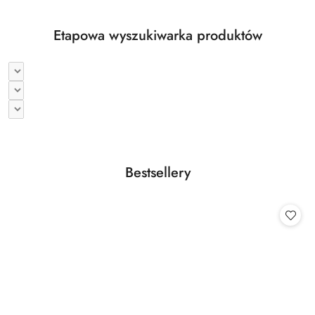
Etapowa wyszukiwarka produktów
Produkty
Bestsellery
Pomiń karuzelę produktów
o
statusie: