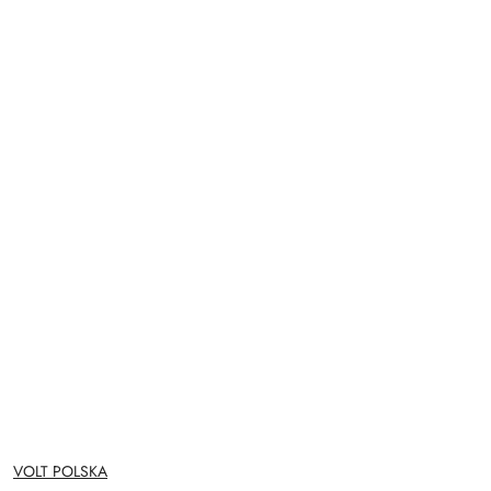
NAZWA
VOLT POLSKA
PRODUCENTA: