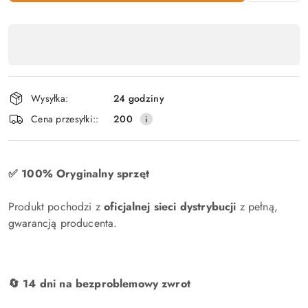
Dostępność
produktu
,
płatność
Wysyłka:
24 godziny
i
Cena przesyłki::
200
dostawa
✅ 100% Oryginalny sprzęt
Produkt pochodzi z
oficjalnej sieci dystrybucji
z pełną,
gwarancją producenta.
🔄 14 dni na bezproblemowy zwrot