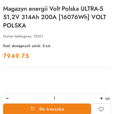
Magazyn energii Volt Polska ULTRA-5
51,2V 314Ah 200A [16076Wh] VOLT
POLSKA
Numer katalogowy:
72267
Ilość dostępnych sztuk:
5
szt.
cena:
7949.75
Ilość
szt.
Do koszyka