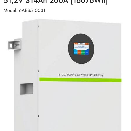
51,2V 314Ah 200A [16076Wh]
Model: 6AES510031