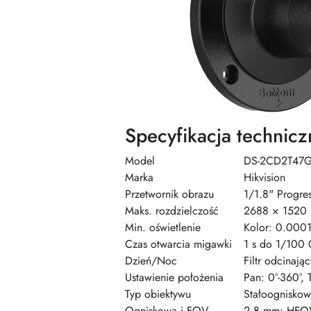
Specyfikacja technicz
Model
DS-2CD2T47G
Marka
Hikvision
Przetwornik obrazu
1/1.8" Progr
Maks. rozdzielczość
2688 × 1520
Min. oświetlenie
Kolor: 0.0001
Czas otwarcia migawki
1 s do 1/100 
Dzień/Noc
Filtr odcinając
Ustawienie położenia
Pan: 0°-360°, T
Typ obiektywu
Stałoognisko
Ogniskowa i FOV
2.8 mm: HFOV