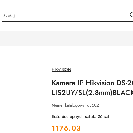
NAZWA
HIKVISION
PRODUCENTA:
Kamera IP Hikvision DS
LIS2UY/SL(2.8mm)BLAC
Numer katalogowy:
63502
Ilość dostępnych sztuk:
26
szt.
cena:
1176.03