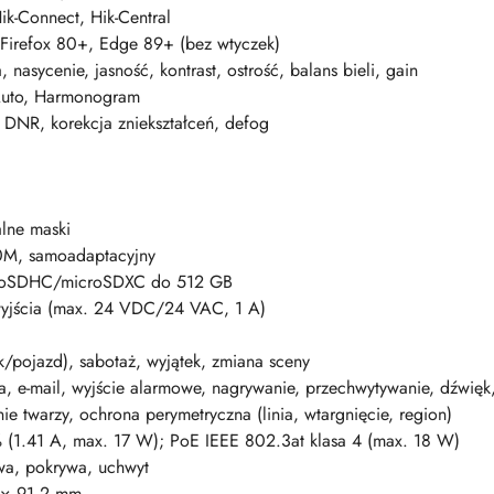
k-Connect, Hik-Central
Firefox 80+, Edge 89+ (bez wtyczek)
, nasycenie, jasność, kontrast, ostrość, balans bieli, gain
Auto, Harmonogram
DNR, korekcja zniekształceń, defog
lne maski
0M, samoadaptacyjny
roSDHC/microSDXC do 512 GB
wyjścia (max. 24 VDC/24 VAC, 1 A)
k/pojazd), sabotaż, wyjątek, zmiana sceny
, e-mail, wyjście alarmowe, nagrywanie, przechwytywanie, dźwięk
e twarzy, ochrona perymetryczna (linia, wtargnięcie, region)
1.41 A, max. 17 W); PoE IEEE 802.3at klasa 4 (max. 18 W)
wa, pokrywa, uchwyt
 × 91.2 mm