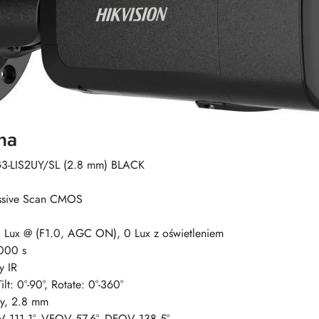
na
3-LIS2UY/SL (2.8 mm) BLACK
essive Scan CMOS
 Lux @ (F1.0, AGC ON), 0 Lux z oświetleniem
000 s
y IR
ilt: 0°-90°, Rotate: 0°-360°
wy, 2.8 mm
 111.1°, VFOV 57.6°, DFOV 138.5°