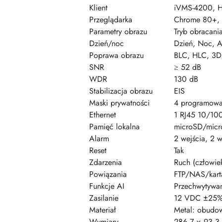
Klient
iVMS-4200, Hi
Przeglądarka
Chrome 80+, 
Parametry obrazu
Tryb obracania
Dzień/noc
Dzień, Noc, 
Poprawa obrazu
BLC, HLC, 3D 
SNR
≥ 52 dB
WDR
130 dB
Stabilizacja obrazu
EIS
Maski prywatności
4 programowa
Ethernet
1 RJ45 10/10
Pamięć lokalna
microSD/mic
Alarm
2 wejścia, 2 
Reset
Tak
Zdarzenia
Ruch (człowie
Powiązania
FTP/NAS/karta
Funkcje AI
Przechwytywani
Zasilanie
12 VDC ±25% (
Materiał
Metal: obudo
Wymiary
286.7 × 93.3