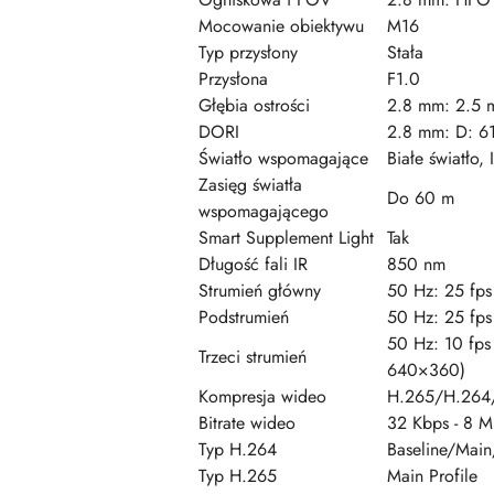
Mocowanie obiektywu
M16
Typ przysłony
Stała
Przysłona
F1.0
Głębia ostrości
2.8 mm: 2.5 
DORI
2.8 mm: D: 61
Światło wspomagające
Białe światło, 
Zasięg światła
Do 60 m
wspomagającego
Smart Supplement Light
Tak
Długość fali IR
850 nm
Strumień główny
50 Hz: 25 fp
Podstrumień
50 Hz: 25 fp
50 Hz: 10 fp
Trzeci strumień
640×360)
Kompresja wideo
H.265/H.264
Bitrate wideo
32 Kbps - 8 
Typ H.264
Baseline/Main
Typ H.265
Main Profile