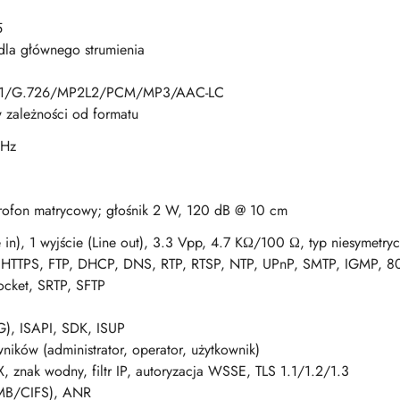
5
 dla głównego strumienia
.1/G.726/MP2L2/PCM/MP3/AAC-LC
 zależności od formatu
kHz
rofon matrycowy; głośnik 2 W, 120 dB @ 10 cm
e in), 1 wyjście (Line out), 3.3 Vpp, 4.7 KΩ/100 Ω, typ niesymetry
, HTTPS, FTP, DHCP, DNS, RTP, RTSP, NTP, UPnP, SMTP, IGMP, 8
ket, SRTP, SFTP
G), ISAPI, SDK, ISUP
ików (administrator, operator, użytkownik)
, znak wodny, filtr IP, autoryzacja WSSE, TLS 1.1/1.2/1.3
MB/CIFS), ANR