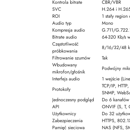
Kontrola bitrate
CBR/VBR
SVC
H.264 i H.26
ROI
1 stały region
Audio typ
Mono
Kompresja audio
G.711/G.722
Bitrate audio
64-320 Kb/s w
Częstotliwość
8/16/32/48 
próbkowania
Filtrowanie szumów
Tak
Wbudowany
Podwójny mik
mikrofon/głośnik
Interfejs audio
1 wejście (Lin
TCP/IP, HTTP
Protokoły
SNMP, WebSoc
Jednoczesny podgląd
Do 6 kanałów
API
ONVIF (S, T, 
Użytkownicy
Do 32 użytkown
Zabezpieczenia
HTTPS, 802.1X
Pamięć sieciowa
NAS (NFS, S