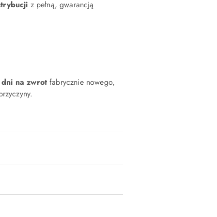
strybucji
z pełną, gwarancją
 dni na zwrot
fabrycznie nowego,
rzyczyny.