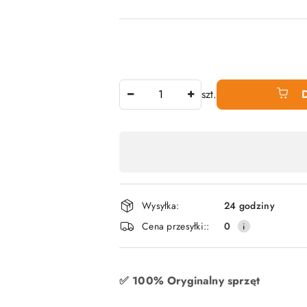
Ilość
szt.
Dostępność
produktu
,
płatność
Wysyłka:
24 godziny
i
Cena przesyłki::
0
dostawa
✅ 100% Oryginalny sprzęt