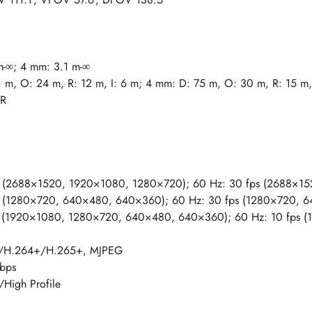
m-∞; 4 mm: 3.1 m-∞
 m, O: 24 m, R: 12 m, I: 6 m; 4 mm: D: 75 m, O: 30 m, R: 15 m,
IR
s (2688×1520, 1920×1080, 1280×720); 60 Hz: 30 fps (2688×1
s (1280×720, 640×480, 640×360); 60 Hz: 30 fps (1280×720, 
s (1920×1080, 1280×720, 640×480, 640×360); 60 Hz: 10 fps
/H.264+/H.265+, MJPEG
Mbps
/High Profile