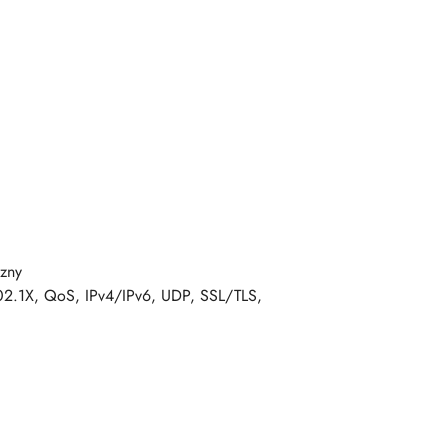
czny
02.1X, QoS, IPv4/IPv6, UDP, SSL/TLS,