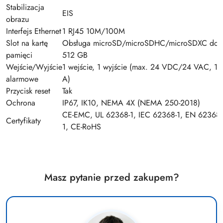
Stabilizacja
EIS
obrazu
Interfejs Ethernet
1 RJ45 10M/100M
Slot na kartę
Obsługa microSD/microSDHC/microSDXC do
pamięci
512 GB
Wejście/Wyjście
1 wejście, 1 wyjście (max. 24 VDC/24 VAC, 1
alarmowe
A)
Przycisk reset
Tak
Ochrona
IP67, IK10, NEMA 4X (NEMA 250-2018)
CE-EMC, UL 62368-1, IEC 62368-1, EN 62368-
Certyfikaty
1, CE-RoHS
Masz pytanie przed zakupem?