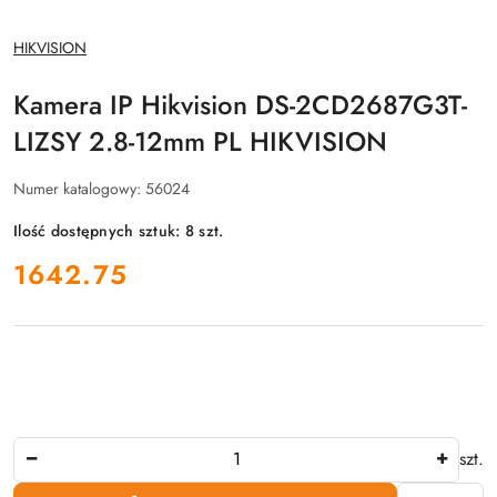
NAZWA
HIKVISION
PRODUCENTA:
Kamera IP Hikvision DS-2CD2687G3T-
LIZSY 2.8-12mm PL HIKVISION
Numer katalogowy:
56024
Ilość dostępnych sztuk:
8
szt.
cena:
1642.75
Ilość
szt.