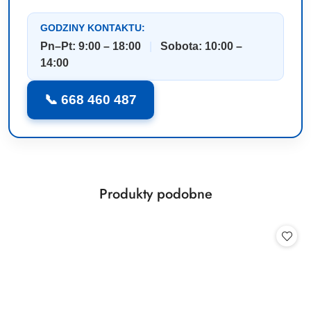
GODZINY KONTAKTU:
Pn–Pt: 9:00 – 18:00
|
Sobota: 10:00 –
14:00
📞 668 460 487
Produkty
Produkty podobne
Pomiń karuzelę produktów
o
statusie: