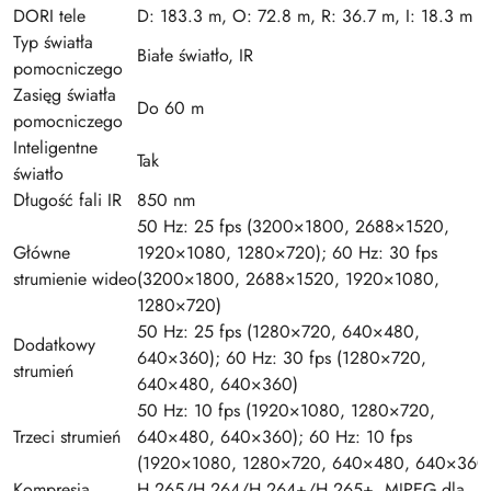
DORI tele
D: 183.3 m, O: 72.8 m, R: 36.7 m, I: 18.3 m
Typ światła
Białe światło, IR
pomocniczego
Zasięg światła
Do 60 m
pomocniczego
Inteligentne
Tak
światło
Długość fali IR
850 nm
50 Hz: 25 fps (3200×1800, 2688×1520,
Główne
1920×1080, 1280×720); 60 Hz: 30 fps
strumienie wideo
(3200×1800, 2688×1520, 1920×1080,
1280×720)
50 Hz: 25 fps (1280×720, 640×480,
Dodatkowy
640×360); 60 Hz: 30 fps (1280×720,
strumień
640×480, 640×360)
50 Hz: 10 fps (1920×1080, 1280×720,
Trzeci strumień
640×480, 640×360); 60 Hz: 10 fps
(1920×1080, 1280×720, 640×480, 640×360
Kompresja
H.265/H.264/H.264+/H.265+, MJPEG dla