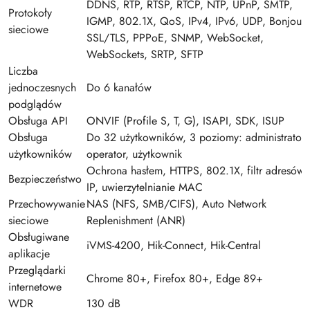
DDNS, RTP, RTSP, RTCP, NTP, UPnP, SMTP,
Protokoły
IGMP, 802.1X, QoS, IPv4, IPv6, UDP, Bonjour,
sieciowe
SSL/TLS, PPPoE, SNMP, WebSocket,
WebSockets, SRTP, SFTP
Liczba
jednoczesnych
Do 6 kanałów
podglądów
Obsługa API
ONVIF (Profile S, T, G), ISAPI, SDK, ISUP
Obsługa
Do 32 użytkowników, 3 poziomy: administrator,
użytkowników
operator, użytkownik
Ochrona hasłem, HTTPS, 802.1X, filtr adresów
Bezpieczeństwo
IP, uwierzytelnianie MAC
Przechowywanie
NAS (NFS, SMB/CIFS), Auto Network
sieciowe
Replenishment (ANR)
Obsługiwane
iVMS-4200, Hik-Connect, Hik-Central
aplikacje
Przeglądarki
Chrome 80+, Firefox 80+, Edge 89+
internetowe
WDR
130 dB