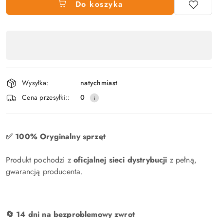
Do koszyka
Dostępność
produktu
,
płatność
Wysyłka:
natychmiast
i
Cena przesyłki::
0
dostawa
✅ 100% Oryginalny sprzęt
Produkt pochodzi z
oficjalnej sieci dystrybucji
z pełną,
gwarancją producenta.
🔄 14 dni na bezproblemowy zwrot