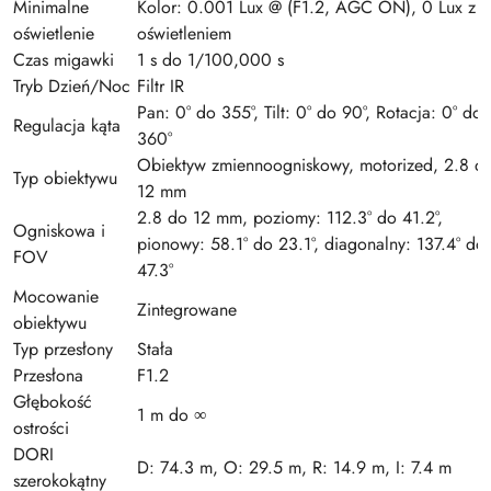
Minimalne
Kolor: 0.001 Lux @ (F1.2, AGC ON), 0 Lux z
oświetlenie
oświetleniem
Czas migawki
1 s do 1/100,000 s
Tryb Dzień/Noc
Filtr IR
Pan: 0° do 355°, Tilt: 0° do 90°, Rotacja: 0° do
Regulacja kąta
360°
Obiektyw zmiennoogniskowy, motorized, 2.8 d
Typ obiektywu
12 mm
2.8 do 12 mm, poziomy: 112.3° do 41.2°,
Ogniskowa i
pionowy: 58.1° do 23.1°, diagonalny: 137.4° do
FOV
47.3°
Mocowanie
Zintegrowane
obiektywu
Typ przesłony
Stała
Przesłona
F1.2
Głębokość
1 m do ∞
ostrości
DORI
D: 74.3 m, O: 29.5 m, R: 14.9 m, I: 7.4 m
szerokokątny