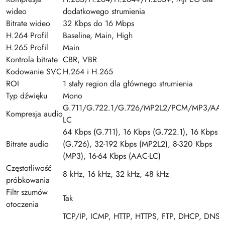
wideo
dodatkowego strumienia
Bitrate wideo
32 Kbps do 16 Mbps
H.264 Profil
Baseline, Main, High
H.265 Profil
Main
Kontrola bitrate
CBR, VBR
Kodowanie SVC
H.264 i H.265
ROI
1 stały region dla głównego strumienia
Typ dźwięku
Mono
G.711/G.722.1/G.726/MP2L2/PCM/MP3/AAC
Kompresja audio
LC
64 Kbps (G.711), 16 Kbps (G.722.1), 16 Kbps
Bitrate audio
(G.726), 32-192 Kbps (MP2L2), 8-320 Kbps
(MP3), 16-64 Kbps (AAC-LC)
Częstotliwość
8 kHz, 16 kHz, 32 kHz, 48 kHz
próbkowania
Filtr szumów
Tak
otoczenia
TCP/IP, ICMP, HTTP, HTTPS, FTP, DHCP, DNS,