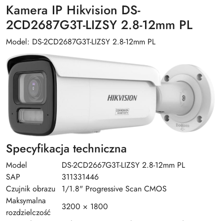
Kamera IP Hikvision DS-
2CD2687G3T-LIZSY 2.8-12mm PL
Model: DS-2CD2687G3T-LIZSY 2.8-12mm PL
Specyfikacja techniczna
Model
DS-2CD2667G3T-LIZSY 2.8-12mm PL
SAP
311331446
Czujnik obrazu
1/1.8" Progressive Scan CMOS
Maksymalna
3200 × 1800
rozdzielczość