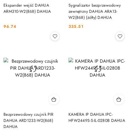
Ekspander wejść DAHUA
Sygnalizator bezprzewodowy
ARM310-W2(868) DAHUA
zewnętrzny DAHUA ARA13-
W2(868) (żółty) DAHUA
96.74
335.51
Cena:
Cena:
Bezprzewodowy czujnik PIR
KAMERA IP DAHUA IPC-
DAHUA ARD1233-W2(868)
HFW2449S-S-IL-0280B DAHUA
DAHUA