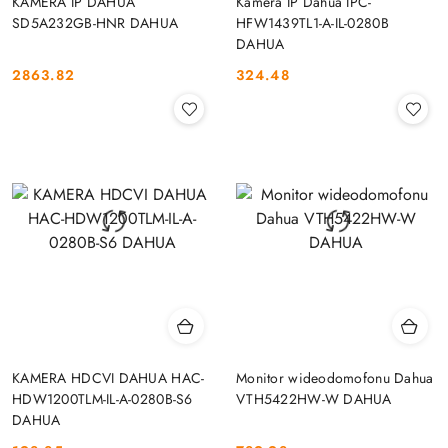
KAMERA IP DAHUA
Kamera IP Dahua IPC-
SD5A232GB-HNR DAHUA
HFW1439TL1-A-IL-0280B
DAHUA
2863.82
324.48
Cena:
Cena:
KAMERA HDCVI DAHUA HAC-
Monitor wideodomofonu Dahua
HDW1200TLM-IL-A-0280B-S6
VTH5422HW-W DAHUA
DAHUA