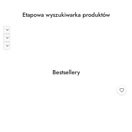
Etapowa wyszukiwarka produktów
Produkty
Bestsellery
Pomiń karuzelę produktów
o
statusie: