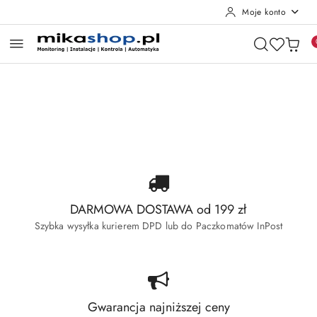
Moje konto
Przejdź do treści głównej
Przejdź do wyszukiwarki
Przejdź do moje konto
Przejdź do menu głównego
Przejdź do stopki
Pomiń karuzelę promocyjną
Wyprzedaż Dahua
Wyprzedaż Hikvision
Wyprzedaż Dahua
Wyprzedaż Hikvision
DARMOWA DOSTAWA od 199 zł
Szybka wysyłka kurierem DPD lub do Paczkomatów InPost
Gwarancja najniższej ceny