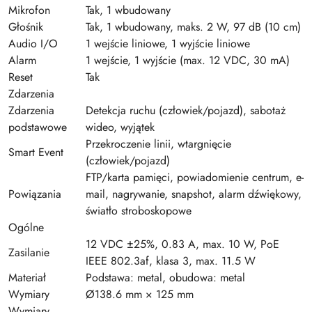
Mikrofon
Tak, 1 wbudowany
Głośnik
Tak, 1 wbudowany, maks. 2 W, 97 dB (10 cm)
Audio I/O
1 wejście liniowe, 1 wyjście liniowe
Alarm
1 wejście, 1 wyjście (max. 12 VDC, 30 mA)
Reset
Tak
Zdarzenia
Zdarzenia
Detekcja ruchu (człowiek/pojazd), sabotaż
podstawowe
wideo, wyjątek
Przekroczenie linii, wtargnięcie
Smart Event
(człowiek/pojazd)
FTP/karta pamięci, powiadomienie centrum, e-
Powiązania
mail, nagrywanie, snapshot, alarm dźwiękowy,
światło stroboskopowe
Ogólne
12 VDC ±25%, 0.83 A, max. 10 W, PoE
Zasilanie
IEEE 802.3af, klasa 3, max. 11.5 W
Materiał
Podstawa: metal, obudowa: metal
Wymiary
Ø138.6 mm × 125 mm
Wymiary