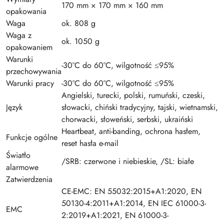
170 mm × 170 mm × 160 mm
opakowania
Waga
ok. 808 g
Waga z
ok. 1050 g
opakowaniem
Warunki
-30°C do 60°C, wilgotność ≤95%
przechowywania
Warunki pracy
-30°C do 60°C, wilgotność ≤95%
Angielski, turecki, polski, rumuński, czeski,
Język
słowacki, chiński tradycyjny, tajski, wietnamski,
chorwacki, słoweński, serbski, ukraiński
Heartbeat, anti-banding, ochrona hasłem,
Funkcje ogólne
reset hasła e-mail
Światło
/SRB: czerwone i niebieskie, /SL: białe
alarmowe
Zatwierdzenia
CE-EMC: EN 55032:2015+A1:2020, EN
50130-4:2011+A1:2014, EN IEC 61000-3-
EMC
2:2019+A1:2021, EN 61000-3-