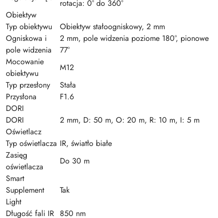
rotacja: 0° do 360°
Obiektyw
Typ obiektywu
Obiektyw stałoogniskowy, 2 mm
Ogniskowa i
2 mm, pole widzenia poziome 180°, pionowe
pole widzenia
77°
Mocowanie
M12
obiektywu
Typ przesłony
Stała
Przysłona
F1.6
DORI
DORI
2 mm, D: 50 m, O: 20 m, R: 10 m, I: 5 m
Oświetlacz
Typ oświetlacza
IR, światło białe
Zasięg
Do 30 m
oświetlacza
Smart
Supplement
Tak
Light
Długość fali IR
850 nm