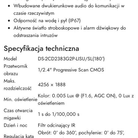
Wbudowane dwukierunkowe audio do komunikacji w
czasie rzeczywistym
Odporność na wodę i pył (IP67)
Aktywne światło stroboskopowe i alarm dźwiękowy do
odstraszania intruzów
Specyfikacja techniczna
Model
DS-2CD2383G2P-LISU/SL(180°)
Przetwornik
1/2.4" Progressive Scan CMOS
obrazu
Maks.
4256 × 1888
rozdzielczość
Kolor: 0.005 Lux @ (F1.6, AGC ON), 0 Lux z
Min. oświetlenie
oświetleniem
Czas otwarcia
1 s do 1/100,000 s
migawki
Dzień i noc
Filtr odcinający IR
Obrót: 0° do 360°, pochylenie: 0° do 75°,
Regulacja kąta