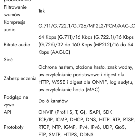
Filtrowanie
Tak
szumów
Kompresja
G.711/G.722.1/G.726/MP2L2/PCM/AAC-LC
audio
64 Kbps (G.711)/16 Kbps (G.722.1)/16 Kbps
Bitrate audio
(G.726)/32 do 160 Kbps (MP2L2)/16 do 64
Kbps (AAC-LC)
Sieć
Ochrona hasłem, złożone hasło, znak wodny,
uwierzytelnianie podstawowe i digest dla
Zabezpieczenia
HTTP, WSSE i digest dla ONVIF, log audytu,
uwierzytelnianie hosta (MAC)
Podgląd na
Do 6 kanałów
żywo
API
ONVIF (Profil S, T, G), ISAPI, SDK
TCP/IP, ICMP, DHCP, DNS, HTTP, RTP, RTSP,
Protokoły
RTCP, NTP, IGMP, IPv4, IPv6, UDP, QoS,
FTP, SMTP, HTTPS, DDNS