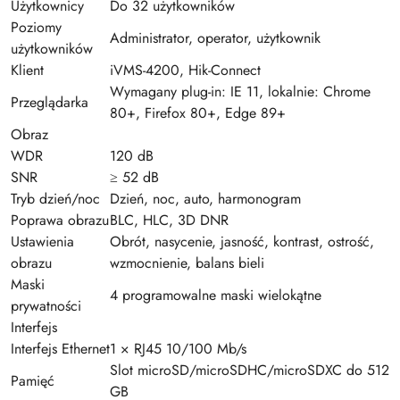
Użytkownicy
Do 32 użytkowników
Poziomy
Administrator, operator, użytkownik
użytkowników
Klient
iVMS-4200, Hik-Connect
Wymagany plug-in: IE 11, lokalnie: Chrome
Przeglądarka
80+, Firefox 80+, Edge 89+
Obraz
WDR
120 dB
SNR
≥ 52 dB
Tryb dzień/noc
Dzień, noc, auto, harmonogram
Poprawa obrazu
BLC, HLC, 3D DNR
Ustawienia
Obrót, nasycenie, jasność, kontrast, ostrość,
obrazu
wzmocnienie, balans bieli
Maski
4 programowalne maski wielokątne
prywatności
Interfejs
Interfejs Ethernet
1 × RJ45 10/100 Mb/s
Slot microSD/microSDHC/microSDXC do 512
Pamięć
GB