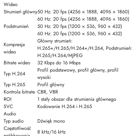
Wideo
Strumień główny
50 Hz: 20 fps (4256 × 1888, 4096 × 1860)
60 Hz: 20 fps (4256 × 1888, 4096 × 1860)
Podstrumień
50 Hz: 20 fps (1200 × 536, 960 × 432)
60 Hz: 20 fps (1200 × 536, 960 × 432)
Główny strumień:
Kompresja
H.265+/H.265/H.264+/H.264, Podstrumień:
wideo
H.265/H.264/MJPEG
Bitrate wideo
32 Kbps do 16 Mbps
Profil podstawowy, profil główny, profil
Typ H.264
wysoki
Typ H.265
Profil główny
Kontrola bitrate
CBR, VBR
ROI
1 stały obszar dla strumienia głównego
SVC
Kodowanie H.264 i H.265
Audio
Typ audio
Dźwięk mono
Częstotliwość
8 kHz/16 kHz
próbkowania