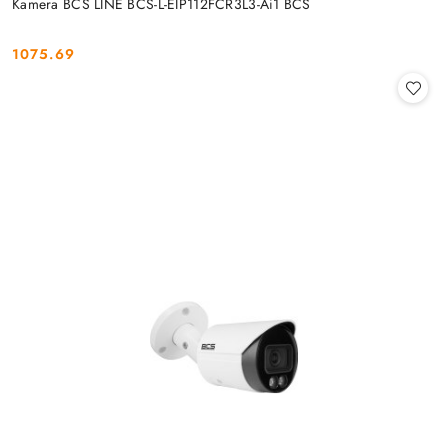
Kamera BCS LINE BCS-L-EIP112FCR3L3-Ai1 BCS
1075.69
Cena: