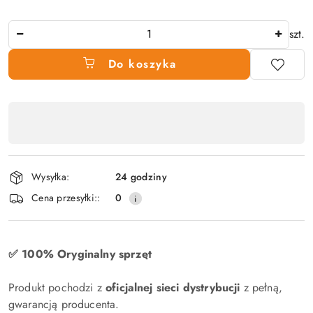
Ilość
szt.
Do koszyka
Dostępność
produktu
,
płatność
Wysyłka:
24 godziny
i
Cena przesyłki::
0
dostawa
✅ 100% Oryginalny sprzęt
Produkt pochodzi z
oficjalnej sieci dystrybucji
z pełną,
gwarancją producenta.