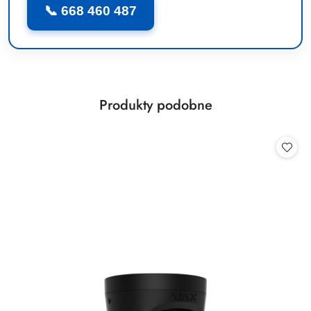
📞 668 460 487
Produkty
Produkty podobne
Pomiń karuzelę produktów
o
statusie: