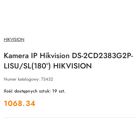
NAZWA
HIKVISION
PRODUCENTA:
Kamera IP Hikvision DS-2CD2383G2P-
LISU/SL(180°) HIKVISION
Numer katalogowy:
73432
Ilość dostępnych sztuk:
19
szt.
cena:
1068.34