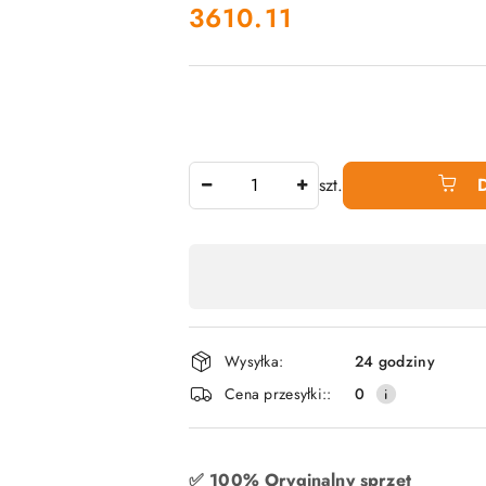
cena:
3610.11
Ilość
szt.
Dostępność
produktu
,
płatność
Wysyłka:
24 godziny
i
Cena przesyłki::
0
dostawa
✅ 100% Oryginalny sprzęt