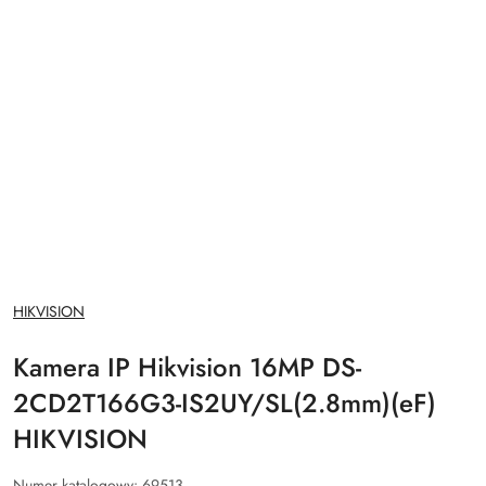
NAZWA
HIKVISION
PRODUCENTA:
Kamera IP Hikvision 16MP DS-
2CD2T166G3-IS2UY/SL(2.8mm)(eF)
HIKVISION
Numer katalogowy:
69513