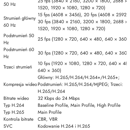
25 fps (3840 × 2160, 3200 × 1800, 2688 ×
50 Hz
1520, 1920 × 1080, 1280 × 720)
15 fps (4608 × 3456), 20 fps (4608 × 2592),
Strumień główny
30 fps (3840 × 2160, 3200 × 1800, 2688 ×
60 Hz
1520, 1920 × 1080, 1280 × 720)
Podstrumień 50
25 fps (1280 × 720, 640 × 480, 640 × 360)
Hz
Podstrumień 60
30 fps (1280 × 720, 640 × 480, 640 × 360)
Hz
10 fps (1920 × 1080, 1280 × 720, 640 × 48
Trzeci strumień
640 × 360)
Główny: H.265/H.264/H.264+/H.265+;
Kompresja wideo
Podstrumień: H.265/H.264/MJPEG; Trzeci:
H.265/H.264
Bitrate wideo
32 Kbps do 24 Mbps
Typ H.264
Baseline Profile, Main Profile, High Profile
Typ H.265
Main Profile
Kontrola bitrate
CBR, VBR
SVC
Kodowanie H.264 i H.265