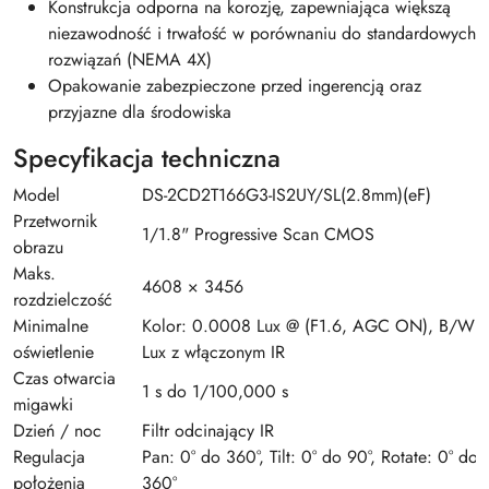
Konstrukcja odporna na korozję, zapewniająca większą
niezawodność i trwałość w porównaniu do standardowych
rozwiązań (NEMA 4X)
Opakowanie zabezpieczone przed ingerencją oraz
przyjazne dla środowiska
Specyfikacja techniczna
Model
DS-2CD2T166G3-IS2UY/SL(2.8mm)(eF)
Przetwornik
1/1.8" Progressive Scan CMOS
obrazu
Maks.
4608 × 3456
rozdzielczość
Minimalne
Kolor: 0.0008 Lux @ (F1.6, AGC ON), B/W: 
oświetlenie
Lux z włączonym IR
Czas otwarcia
1 s do 1/100,000 s
migawki
Dzień / noc
Filtr odcinający IR
Regulacja
Pan: 0° do 360°, Tilt: 0° do 90°, Rotate: 0° do
położenia
360°