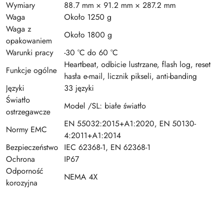
Wymiary
88.7 mm × 91.2 mm × 287.2 mm
Waga
Około 1250 g
Waga z
Około 1800 g
opakowaniem
Warunki pracy
-30 °C do 60 °C
Heartbeat, odbicie lustrzane, flash log, reset
Funkcje ogólne
hasła e-mail, licznik pikseli, anti-banding
Języki
33 języki
Światło
Model /SL: białe światło
ostrzegawcze
EN 55032:2015+A1:2020, EN 50130-
Normy EMC
4:2011+A1:2014
Bezpieczeństwo
IEC 62368-1, EN 62368-1
Ochrona
IP67
Odporność
NEMA 4X
korozyjna