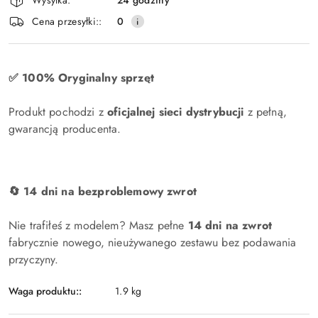
i
Cena przesyłki::
0
dostawa
✅ 100% Oryginalny sprzęt
Produkt pochodzi z
oficjalnej sieci dystrybucji
z pełną,
gwarancją producenta.
🔄 14 dni na bezproblemowy zwrot
Nie trafiłeś z modelem? Masz pełne
14 dni na zwrot
fabrycznie nowego, nieużywanego zestawu bez podawania
przyczyny.
Waga produktu::
1.9 kg