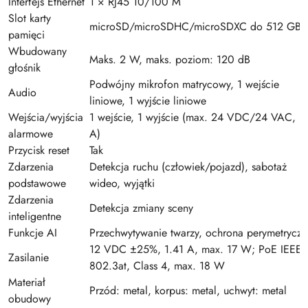
Interfejs Ethernet
1 × RJ45 10/100 M
Slot karty
microSD/microSDHC/microSDXC do 512 GB
pamięci
Wbudowany
Maks. 2 W, maks. poziom: 120 dB
głośnik
Podwójny mikrofon matrycowy, 1 wejście
Audio
liniowe, 1 wyjście liniowe
Wejścia/wyjścia
1 wejście, 1 wyjście (max. 24 VDC/24 VAC, 1
alarmowe
A)
Przycisk reset
Tak
Zdarzenia
Detekcja ruchu (człowiek/pojazd), sabotaż
podstawowe
wideo, wyjątki
Zdarzenia
Detekcja zmiany sceny
inteligentne
Funkcje AI
Przechwytywanie twarzy, ochrona perymetryczn
12 VDC ±25%, 1.41 A, max. 17 W; PoE IEEE
Zasilanie
802.3at, Class 4, max. 18 W
Materiał
Przód: metal, korpus: metal, uchwyt: metal
obudowy