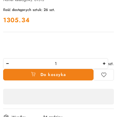
Ilość dostępnych sztuk:
26
szt.
cena:
1305.34
Ilość
szt.
Do koszyka
Dostępność
produktu
,
płatność
Wysyłka:
24 godziny