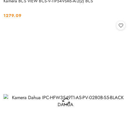
Kamera BCS VIEW BCS-V-TIP54VSR6-Ai2(2) BCS
1279.09
Cena: