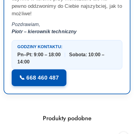
pewno oddzwonimy do Ciebie najszybciej, jak to
możliwe!
Pozdrawiam,
Piotr – kierownik techniczny
GODZINY KONTAKTU:
Pn–Pt: 9:00 – 18:00
|
Sobota: 10:00 –
14:00
📞 668 460 487
Produkty
Produkty podobne
Pomiń karuzelę produktów
o
statusie: