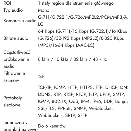
ROI
1 stały region dla strumienia głównego
Typ audio
Mono
G.711/G.722.1/G.726/MP2L2/PCM/MP3/AA
Kompresja audio
LC
64 Kbps (G.711)/16 Kbps (G.722.1)/16 Kbps
Bitrate audio
(G.726)/32-192 Kbps (MP2L2)/8-320 Kbps
(MP3)/16-64 Kbps (AAC-LC)
Częstotliwość
próbkowania
8 kHz / 16 kHz / 32 kHz / 48 kHz
audio
Filtrowanie
Tak
szumów
TCP/IP, ICMP, HTTP, HTTPS, FTP, DHCP, DNS,
DDNS, RTP, RTSP, RTCP, NTP, UPnP, SMTP,
Protokoły
IGMP, 802.1X, QoS, IPv4, IPv6, UDP, Bonjour
sieciowe
SSL/TLS, PPPoE, SNMP, WebSocket,
WebSockets, SRTP, SFTP
Jednoczesny
Do 6 kanałów
podgląd na żywo