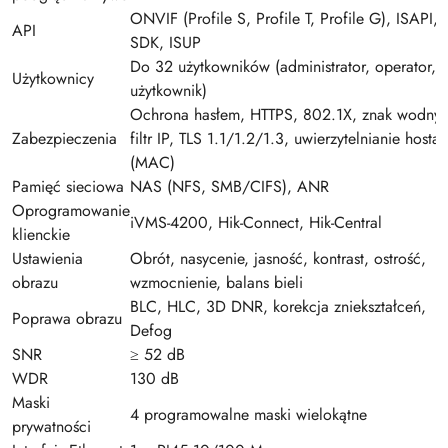
ONVIF (Profile S, Profile T, Profile G), ISAPI,
API
SDK, ISUP
Do 32 użytkowników (administrator, operator,
Użytkownicy
użytkownik)
Ochrona hasłem, HTTPS, 802.1X, znak wodny,
Zabezpieczenia
filtr IP, TLS 1.1/1.2/1.3, uwierzytelnianie hosta
(MAC)
Pamięć sieciowa
NAS (NFS, SMB/CIFS), ANR
Oprogramowanie
iVMS-4200, Hik-Connect, Hik-Central
klienckie
Ustawienia
Obrót, nasycenie, jasność, kontrast, ostrość,
obrazu
wzmocnienie, balans bieli
BLC, HLC, 3D DNR, korekcja zniekształceń,
Poprawa obrazu
Defog
SNR
≥ 52 dB
WDR
130 dB
Maski
4 programowalne maski wielokątne
prywatności