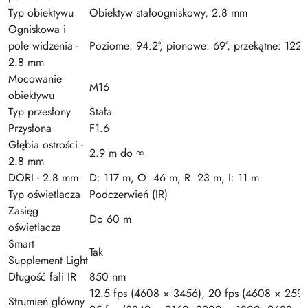
Typ obiektywu
Obiektyw stałoogniskowy, 2.8 mm
Ogniskowa i
pole widzenia -
Poziome: 94.2°, pionowe: 69°, przekątne: 122.
2.8 mm
Mocowanie
M16
obiektywu
Typ przesłony
Stała
Przysłona
F1.6
Głębia ostrości -
2.9 m do ∞
2.8 mm
DORI - 2.8 mm
D: 117 m, O: 46 m, R: 23 m, I: 11 m
Typ oświetlacza
Podczerwień (IR)
Zasięg
Do 60 m
oświetlacza
Smart
Tak
Supplement Light
Długość fali IR
850 nm
12.5 fps (4608 × 3456), 20 fps (4608 × 2592
Strumień główny