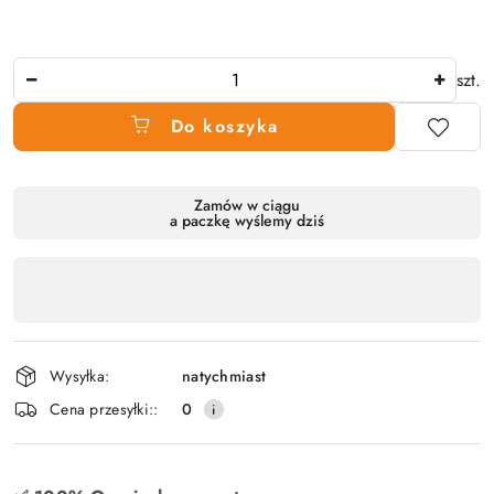
Ilość
szt.
Do koszyka
Dostępność
Zamów w ciągu
a paczkę wyślemy dziś
produktu
,
płatność
i
dostawa
Wysyłka:
natychmiast
Cena przesyłki::
0