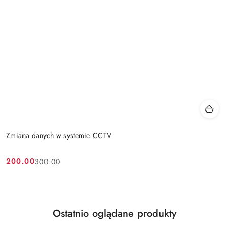
Zmiana danych w systemie CCTV
200.00
300.00
Cena
Cena
promocyjna:
przed
promocją:
Produkty
Ostatnio oglądane produkty
Pomiń karuzelę produktów
o