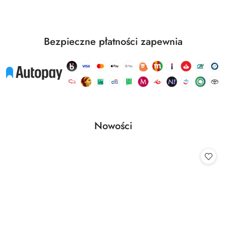
statusie:
Bezpieczne płatności zapewnia
Produkty
Nowości
Pomiń karuzelę produktów
o
statusie: