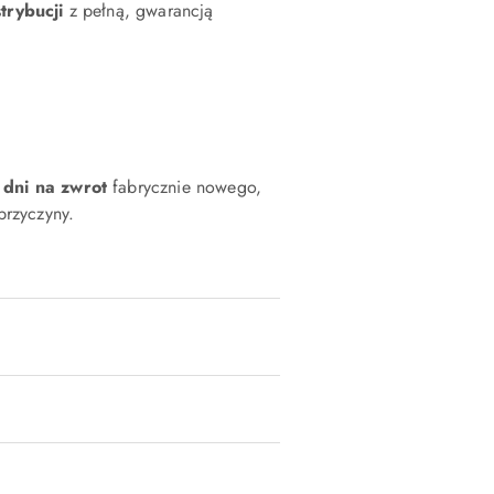
strybucji
z pełną, gwarancją
 dni na zwrot
fabrycznie nowego,
rzyczyny.