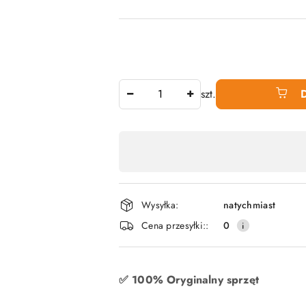
Ilość
szt.
Dostępność
produktu
,
płatność
Wysyłka:
natychmiast
i
Cena przesyłki::
0
dostawa
✅ 100% Oryginalny sprzęt