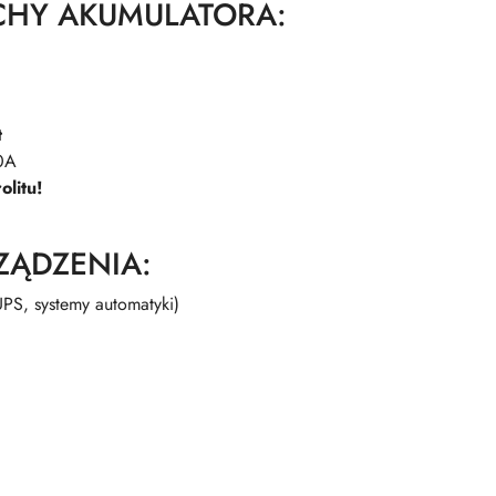
CHY AKUMULATORA:
t
0A
olitu!
ZĄDZENIA:
PS, systemy automatyki)