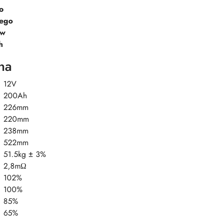
o
nego
ów
h
na
12V
200Ah
226mm
220mm
238mm
522mm
51.5kg ± 3%
2,8mΩ
102%
100%
85%
65%