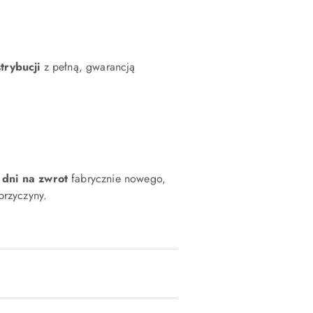
strybucji
z pełną, gwarancją
 dni na zwrot
fabrycznie nowego,
rzyczyny.