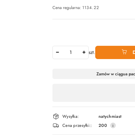
Cena regularna:
1134.22
Ilość
szt.
Dostępność
Zamów w ciągu
a pa
produktu
,
płatność
i
Wysyłka:
natychmiast
dostawa
Cena przesyłki::
200