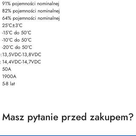
91% pojemności nominalnej
82% pojemności nominalnej
64% pojemności nominalnej
25°C±3°C
-15°C do 50°C
-10°C do 50°C
-20°C do 50°C
:
13,5VDC-13,8VDC
:
14,4VDC-14,7VDC
50A
1900A
5-8 lat
Masz pytanie przed zakupem?