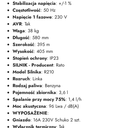
Stabilizacja napięcia
: +/-1 %
Częstotliwość
: 50 Hz
Napięcie 1 fazowe
: 230 V
AVR
: Tak
Waga
: 38 kg
Długość
: 580 mm
Szerokość
: 395 m
Wysokość
: 405 mm
Stopień ochrony
: IP23
SILNIK - Producent
: Rato
Model Silnika
: R210
Rozruch
: Linka
Rodzaj paliwa
: Benzyna
Pojemność zbiornika
: 3,6 l
Spalanie przy mocy 75%
: 1,4 l/h
Moc akustyczna
: 96 Lwa / dB(A)
WYPOSAŻENIE
:
Gniazdo
: 16A 230V Schuko 2 szt.
Wyłącznik termiczny
: Tak