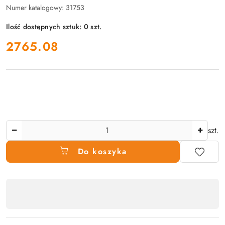
Numer katalogowy:
31753
Ilość dostępnych sztuk:
0
szt.
cena:
2765.08
Ilość
szt.
Do koszyka
Dostępność
produktu
,