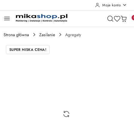
Moje konto
Przejdź do treści głównej
Przejdź do wyszukiwarki
Przejdź do moje konto
Przejdź do menu głównego
Przejdź do opisu produktu
Przejdź do stopki
Strona główna
Zasilanie
Agregaty
SUPER NISKA CENA!