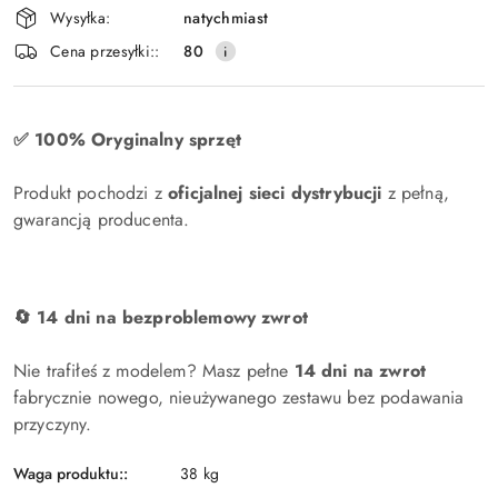
płatność
Wysyłka:
natychmiast
i
Cena przesyłki::
80
dostawa
✅ 100% Oryginalny sprzęt
Produkt pochodzi z
oficjalnej sieci dystrybucji
z pełną,
gwarancją producenta.
🔄 14 dni na bezproblemowy zwrot
Nie trafiłeś z modelem? Masz pełne
14 dni na zwrot
fabrycznie nowego, nieużywanego zestawu bez podawania
przyczyny.
Waga produktu::
38 kg