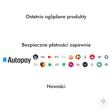
Produkty
Ostatnio oglądane produkty
Pomiń karuzelę produktów
o
statusie:
Bezpieczne płatności zapewnia
Produkty
Nowości
Pomiń karuzelę produktów
o
statusie: