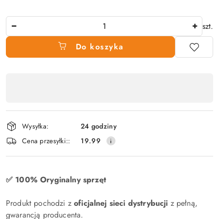
Ilość
szt.
Do koszyka
Dostępność
produktu
,
płatność
Wysyłka:
24 godziny
i
Cena przesyłki::
19.99
dostawa
✅ 100% Oryginalny sprzęt
Produkt pochodzi z
oficjalnej sieci dystrybucji
z pełną,
gwarancją producenta.