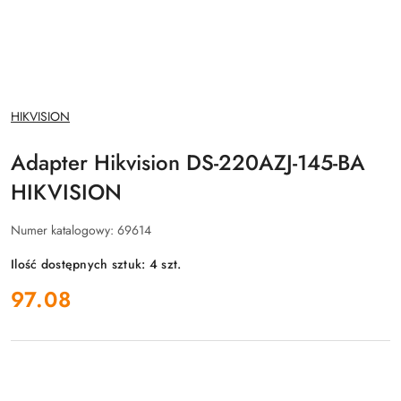
NAZWA
HIKVISION
PRODUCENTA:
Adapter Hikvision DS-220AZJ-145-BA
HIKVISION
Numer katalogowy:
69614
Ilość dostępnych sztuk:
4
szt.
cena:
97.08