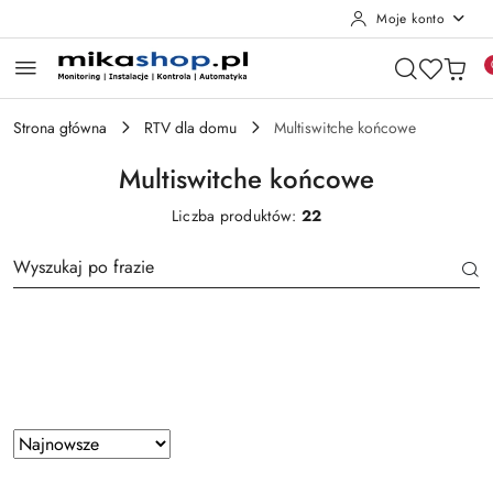
Moje konto
Przejdź do treści głównej
Przejdź do wyszukiwarki
Przejdź do moje konto
Przejdź do menu głównego
Przejdź do stopki
Strona główna
RTV dla domu
Multiswitche końcowe
Multiswitche końcowe
Liczba produktów:
22
Producent
Zastosowano
Sortuj
według
sortowanie: