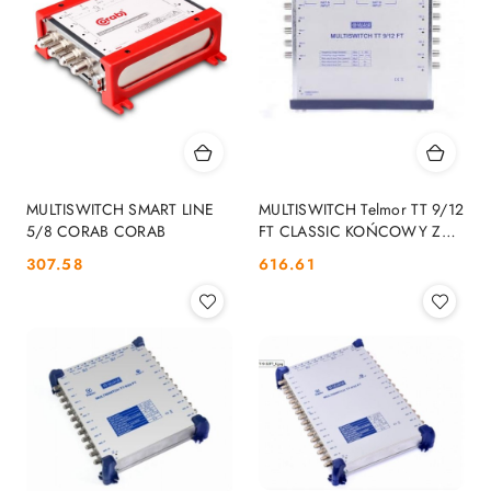
MULTISWITCH SMART LINE
MULTISWITCH Telmor TT 9/12
5/8 CORAB CORAB
FT CLASSIC KOŃCOWY Z
ZAS. TELMOR
Cena:
Cena:
307.58
616.61