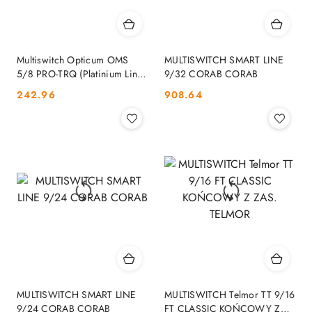
Multiswitch Opticum OMS
MULTISWITCH SMART LINE
5/8 PRO-TRQ (Platinium Line)
9/32 CORAB CORAB
OPTICUM
Cena:
Cena:
242.96
908.64
MULTISWITCH SMART LINE
MULTISWITCH Telmor TT 9/16
9/24 CORAB CORAB
FT CLASSIC KOŃCOWY Z