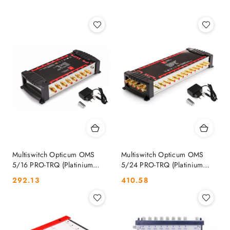
Najnowsze.
Multiswitch Opticum OMS
Multiswitch Opticum OMS
5/16 PRO-TRQ (Platinium
5/24 PRO-TRQ (Platinium
Line) OPTICUM
Line) OPTICUM
Cena:
Cena:
292.13
410.58