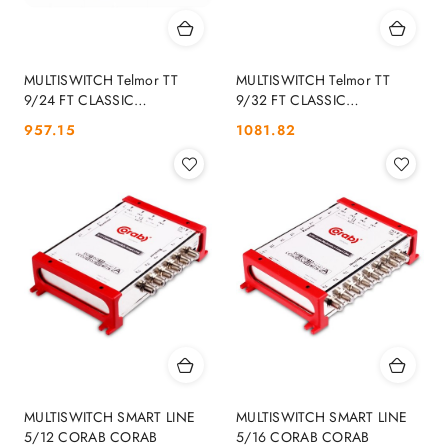
MULTISWITCH Telmor TT
MULTISWITCH Telmor TT
9/24 FT CLASSIC
9/32 FT CLASSIC
KOŃCOWY Z ZAS. TELMOR
KOŃCOWY Z ZAS. TELMOR
Cena:
Cena:
957.15
1081.82
MULTISWITCH SMART LINE
MULTISWITCH SMART LINE
5/12 CORAB CORAB
5/16 CORAB CORAB