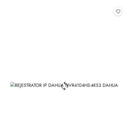
o
statusie: