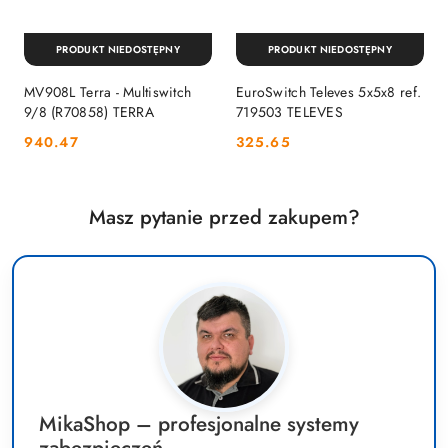
PRODUKT NIEDOSTĘPNY
PRODUKT NIEDOSTĘPNY
MV908L Terra - Multiswitch
EuroSwitch Televes 5x5x8 ref.
9/8 (R70858) TERRA
719503 TELEVES
Cena:
Cena:
940.47
325.65
Masz pytanie przed zakupem?
MikaShop – profesjonalne systemy