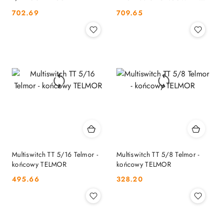
ZAS. TELMOR
Cena:
Cena:
702.69
709.65
Multiswitch TT 5/16 Telmor -
Multiswitch TT 5/8 Telmor -
końcowy TELMOR
końcowy TELMOR
Cena:
Cena:
495.66
328.20