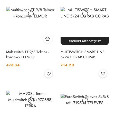
PRODUKT NIEDOSTĘPNY
Multiswitch TT 9/8 Telmor -
MULTISWITCH SMART LINE
końcowy TELMOR
5/24 CORAB CORAB
Cena:
Cena:
473.34
714.20