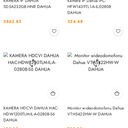
KAMERA IP DAHUA
Kamera IP Dahua IPC-
SD5A232GB-HNR DAHUA
HFW1439TL1-A-IL-0280B
DAHUA
2863.82
324.48
Cena:
Cena:
KAMERA HDCVI DAHUA HAC-
Monitor wideodomofonu Dahua
HDW1200TLM-IL-A-0280B-S6
VTH5422HW-W DAHUA
DAHUA