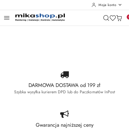
Moje konto
Przejdź do treści głównej
Przejdź do wyszukiwarki
Przejdź do moje konto
Przejdź do menu głównego
Przejdź do stopki
Pomiń karuzelę promocyjną
Wyprzedaż Dahua
Wyprzedaż Hikvision
Wyprzedaż Dahua
Wyprzedaż Hikvision
DARMOWA DOSTAWA od 199 zł
Szybka wysyłka kurierem DPD lub do Paczkomatów InPost
Gwarancja najniższej ceny