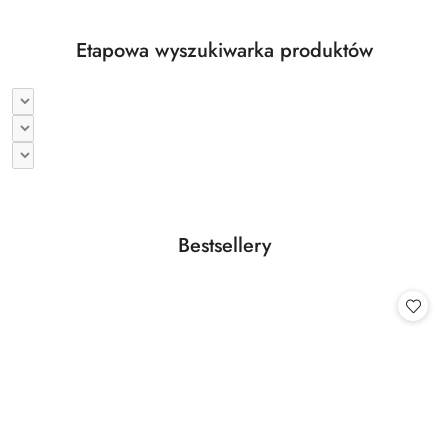
Etapowa wyszukiwarka produktów
Produkty
Bestsellery
Pomiń karuzelę produktów
o
statusie: