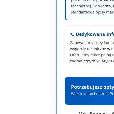
technicznej. To wiedza, 
standardowe opisy mar
📞 Dedykowana Info
Zapewniamy stały kontak
wsparcie techniczne w 
Oferujemy także pełną 
zagranicznych w języku 
Potrzebujesz opt
Wsparcie techniczne: Pn
MikaShop.pl – 