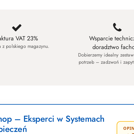
aktura VAT 23%
Wsparcie technic
 z polskiego magazynu.
doradztwo fach
Dobierzemy idealny zesta
potrzeb – zadzwoń i zapyt
op – Eksperci w Systemach
pieczeń
OPIN