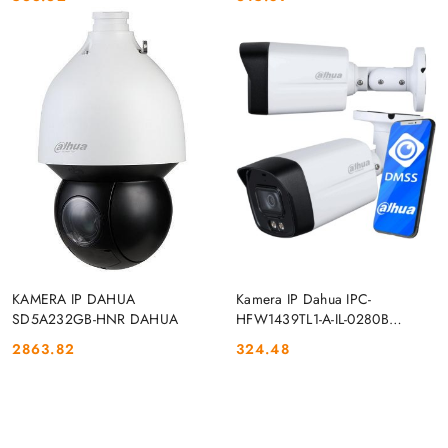
Cena:
Cena:
DO KOSZYKA
DO KOSZYKA
KAMERA IP DAHUA
Kamera IP Dahua IPC-
SD5A232GB-HNR DAHUA
HFW1439TL1-A-IL-0280B
DAHUA
2863.82
324.48
Cena:
Cena: