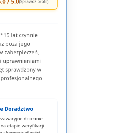
.0 / 5.0
(Sprawdź profil)
*15 lat czynnie
az poza jego
ów zabezpieczeń,
mi uprawnieniami
zęt sprawdzony w
ę profesjonalnego
ne Doradztwo
ezawaryjne działanie
 na etapie weryfikacji
k kompatybilności