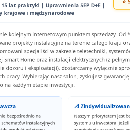
⭐ 5
 15 lat praktyki | Uprawnienia SEP D+E |
y krajowe i międzynarodowe
ynie kolejnym internetowym punktem sprzedaży. Od *
ne projekty instalacyjne na terenie całego kraju or
omowani specjaliści w zakresie teletechniki, system
 Smart Home oraz instalacji elektrycznych (z pełny
e dozoru i eksploatacji), dostarczamy wyłącznie spr
h pracy. Wybierając nasz salon, zyskujesz gwarancj
o na każdym etapie inwestycji.
nawcza
📐 Zindywidualizowa
nie bezpośrednio na
Naszym priorytetem jest b
ie schematów instalacyjnych
systemu u inwestora. Jeżeli
żdy produkt od strony
zamówienia zauważymy bra