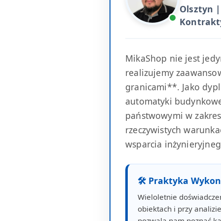
Olsztyn |
Kontrakt
MikaShop nie jest jed
realizujemy zaawansowa
granicami**. Jako dypl
automatyki budynkowej
państwowymi w zakresi
rzeczywistych warunkac
wsparcia inżynieryjneg
🛠 Praktyka Wyko
Wieloletnie doświadcze
obiektach i przy analiz
pozwala nam poznać ka