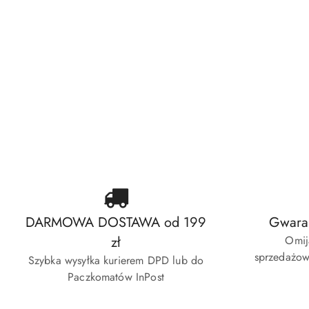
Zasilanie
Elektryka
Okablowanie
Oświetlenie
Elektronika użytkowa
Szafy rack
Fotowoltaika
Akcesoria montażowe
Narzędzia
DARMOWA DOSTAWA od 199
Gwaran
zł
Omij
sprzedażow
Szybka wysyłka kurierem DPD lub do
Paczkomatów InPost