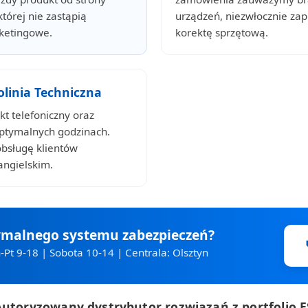
której nie zastąpią
urządzeń, niezwłocznie za
ketingowe.
korektę sprzętową.
linia Techniczna
t telefoniczny oraz
optymalnych godzinach.
obsługę klientów
angielskim.
ymalnego systemu zabezpieczeń?
-Pt 9-18 | Sobota 10-14 | Centrala: Olsztyn
Autoryzowany dystrybutor rozwiązań z portfolio 