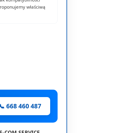
proponujemy właściwą
📞 668 460 487
ES-COM SERVICE.