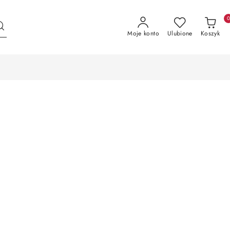
Moje konto
Ulubione
Koszyk
aty
Monitoring i Alarmy READY-TO-GO
aty
Monitoring i Alarmy READY-TO-GO