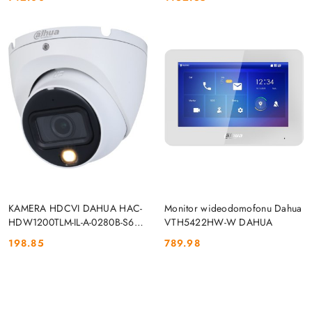
Cena:
Cena:
DO KOSZYKA
DO KOSZYKA
KAMERA HDCVI DAHUA HAC-
Monitor wideodomofonu Dahua
HDW1200TLM-IL-A-0280B-S6
VTH5422HW-W DAHUA
DAHUA
198.85
789.98
Cena:
Cena: